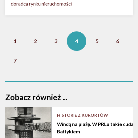
doradca rynku nieruchomości
1
2
3
4
5
6
7
Zobacz również ...
HISTORIE Z KURORTÓW
Windą na plażę. W PRLu takie cuda d
Bałtykiem