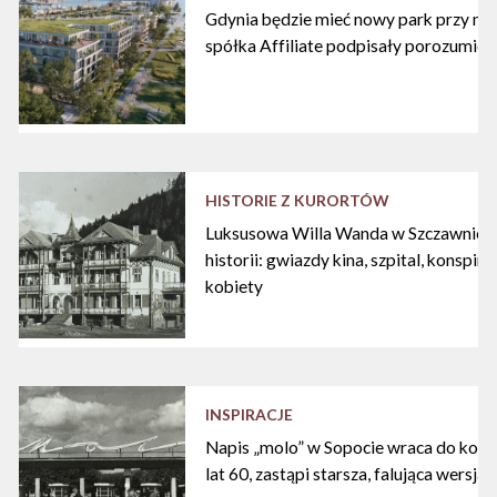
Gdynia będzie mieć nowy park przy mari
spółka Affiliate podpisały porozumien
HISTORIE Z KURORTÓW
Luksusowa Willa Wanda w Szczawnicy, 1
historii: gwiazdy kina, szpital, konspira
kobiety
INSPIRACJE
Napis „molo” w Sopocie wraca do korzen
lat 60, zastąpi starsza, falująca wersja