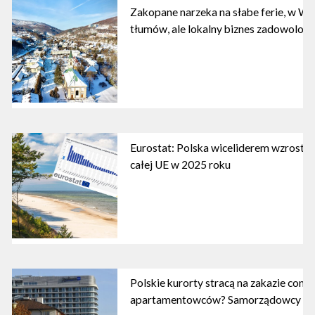
Zakopane narzeka na słabe ferie, w Wiś
tłumów, ale lokalny biznes zadowolony
Eurostat: Polska wiceliderem wzrostó
całej UE w 2025 roku
Polskie kurorty stracą na zakazie conod
apartamentowców? Samorządowcy nab