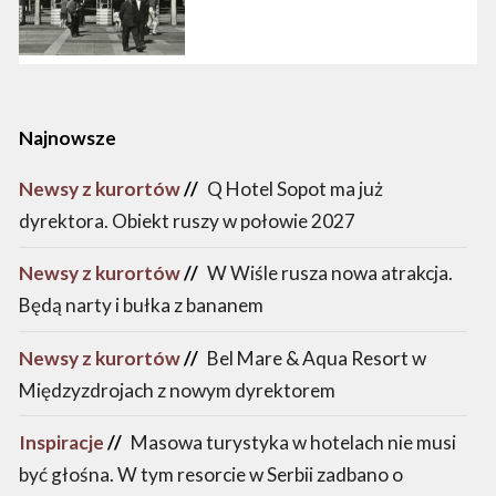
Najnowsze
Newsy z kurortów
//
Q Hotel Sopot ma już
dyrektora. Obiekt ruszy w połowie 2027
Newsy z kurortów
//
W Wiśle rusza nowa atrakcja.
Będą narty i bułka z bananem
Newsy z kurortów
//
Bel Mare & Aqua Resort w
Międzyzdrojach z nowym dyrektorem
Inspiracje
//
Masowa turystyka w hotelach nie musi
być głośna. W tym resorcie w Serbii zadbano o