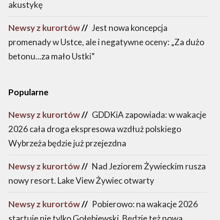
akustykę
Newsy z kurortów
//
Jest nowa koncepcja
promenady w Ustce, ale i negatywne oceny: „Za dużo
betonu...za mało Ustki”
Popularne
Newsy z kurortów
//
GDDKiA zapowiada: w wakacje
2026 cała droga ekspresowa wzdłuż polskiego
Wybrzeża będzie już przejezdna
Newsy z kurortów
//
Nad Jeziorem Żywieckim rusza
nowy resort. Lake View Żywiec otwarty
Newsy z kurortów
//
Pobierowo: na wakacje 2026
startuje nie tylko Gołębiewski. Będzie też nowa