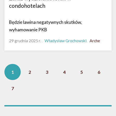
condohotelach
Będzie lawina negatywnych skutków,
wyhamowanie PKB
29 grudnia 2025 r.
Władysław Grochowski
Arche
1
2
3
4
5
6
7