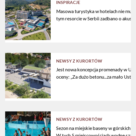
INSPIRACJE
Masowa turystyka w hotelach nie musi
tym resorcie w Serbii zadbano o akust
NEWSY Z KURORTÓW
Jest nowa koncepcja promenady w Ustc
oceny: „Za dużo betonu...za mało Ustki
NEWSY Z KURORTÓW
Sezon na miejskie baseny w górskich ku
W tych 5 miejscowościach wodne szal