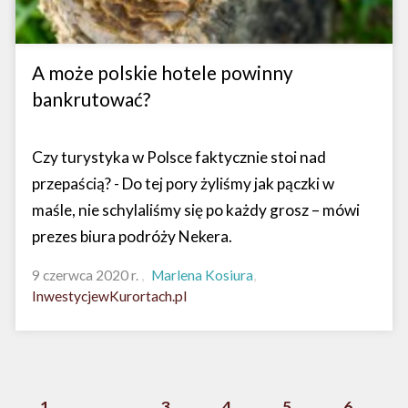
A może polskie hotele powinny
bankrutować?
Czy turystyka w Polsce faktycznie stoi nad
przepaścią? - Do tej pory żyliśmy jak pączki w
maśle, nie schylaliśmy się po każdy grosz – mówi
prezes biura podróży Nekera.
9 czerwca 2020 r.
Marlena Kosiura
InwestycjewKurortach.pl
1
...
3
4
5
6