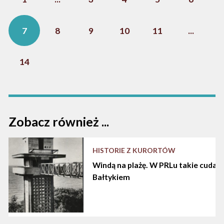
7
8
9
10
11
...
14
Zobacz również ...
HISTORIE Z KURORTÓW
Windą na plażę. W PRLu takie cuda d
Bałtykiem