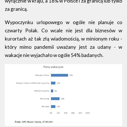
wyłącznie w kraju, a 18% w Polsce i za granicą lub tylko
za granicą.
Wypoczynku urlopowego w ogóle nie planuje co
czwarty Polak. Co wcale nie jest dla biznesów w
kurortach aż tak złą wiadomością, w minionym roku -
który mimo pandemii uważany jest za udany - w
wakacje nie wyjachało w ogóle 54% badanych.