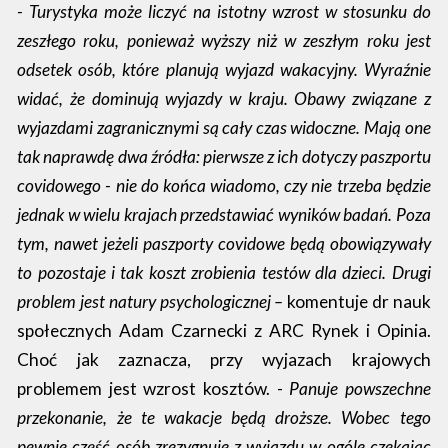
- Turystyka może liczyć na istotny wzrost w stosunku do
zeszłego roku, ponieważ wyższy niż w zeszłym roku jest
odsetek osób, które planują wyjazd wakacyjny. Wyraźnie
widać, że dominują wyjazdy w kraju. Obawy związane z
wyjazdami zagranicznymi są cały czas widoczne. Mają one
tak naprawdę dwa źródła: pierwsze z ich dotyczy paszportu
covidowego - nie do końca wiadomo, czy nie trzeba będzie
jednak w wielu krajach przedstawiać wyników badań. Poza
tym, nawet jeżeli paszporty covidowe będą obowiązywały
to pozostaje i tak koszt zrobienia testów dla dzieci. Drugi
problem jest natury psychologicznej –
komentuje dr nauk
społecznych Adam Czarnecki z ARC Rynek i Opinia.
Choć jak zaznacza, przy wyjazach krajowych
problemem jest wzrost kosztów. -
Panuje powszechne
przekonanie, że te wakacje będą droższe. Wobec tego
pewnie część osób zrezygnuje z wyjazdu w ogóle czekając