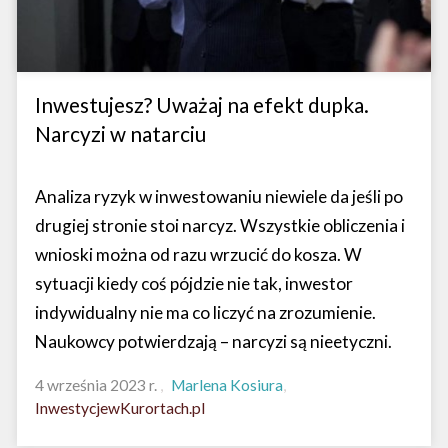
Inwestujesz? Uważaj na efekt dupka.
Narcyzi w natarciu
Analiza ryzyk w inwestowaniu niewiele da jeśli po
drugiej stronie stoi narcyz. Wszystkie obliczenia i
wnioski można od razu wrzucić do kosza. W
sytuacji kiedy coś pójdzie nie tak, inwestor
indywidualny nie ma co liczyć na zrozumienie.
Naukowcy potwierdzają – narcyzi są nieetyczni.
4 września 2023 r.
Marlena Kosiura
InwestycjewKurortach.pl