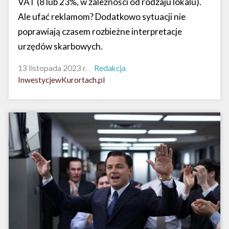
VAT (8 lub 23%, w zależności od rodzaju lokalu).
Ale ufać reklamom? Dodatkowo sytuacji nie
poprawiają czasem rozbieżne interpretacje
urzędów skarbowych.
13 listopada 2023 r.
Redakcja
InwestycjewKurortach.pl