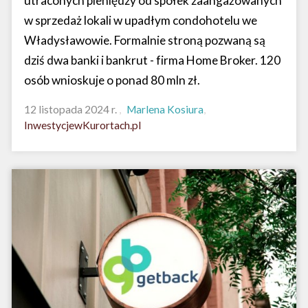
utraconych pieniędzy od spółek zaangażowanych
w sprzedaż lokali w upadłym condohotelu we
Władysławowie. Formalnie stroną pozwaną są
dziś dwa banki i bankrut - firma Home Broker. 120
osób wnioskuje o ponad 80 mln zł.
12 listopada 2024 r.
Marlena Kosiura
InwestycjewKurortach.pl