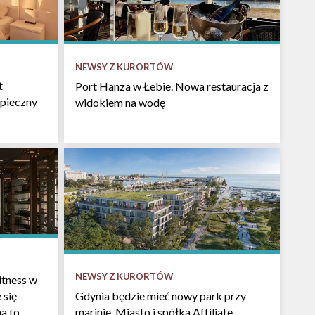
NEWSY Z KURORTÓW
t
Port Hanza w Łebie. Nowa restauracja z
pieczny
widokiem na wodę
NEWSY Z KURORTÓW
itness w
 się
Gdynia będzie mieć nowy park przy
na to
marinie. Miasto i spółka Affiliate