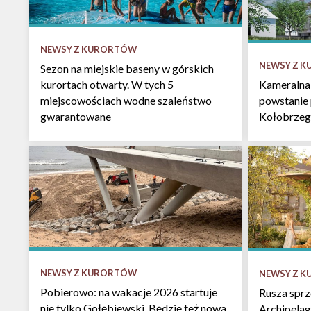
NEWSY Z KURORTÓW
NEWSY Z 
Sezon na miejskie baseny w górskich
kurortach otwarty. W tych 5
Kameralna
miejscowościach wodne szaleństwo
powstanie
gwarantowane
Kołobrzeg
NEWSY Z KURORTÓW
NEWSY Z 
Pobierowo: na wakacje 2026 startuje
Rusza spr
nie tylko Gołębiewski. Będzie też nowa
Archipelag