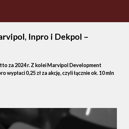
vipol, Inpro i Dekpol –
netto za 2024 r. Z kolei Marvipol Development
 wypłaci 0,25 zł za akcję, czyli łącznie ok. 10 mln