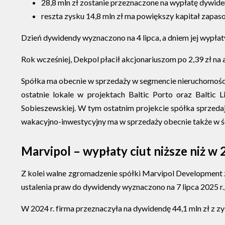
28,8 mln zł zostanie przeznaczone na wypłatę dywiden
reszta zysku 14,8 mln zł ma powiększy kapitał zapas
Dzień dywidendy wyznaczono na 4 lipca, a dniem jej wypłaty
Rok wcześniej, Dekpol płacił akcjonariuszom po 2,39 zł na
Spółka ma obecnie w sprzedaży w segmencie nieruchomośc
ostatnie lokale w projektach Baltic Porto oraz Balti
Sobieszewskiej. W tym ostatnim projekcie spółka sprzeda
wakacyjno-inwestycyjny ma w sprzedaży obecnie także w ś
Marvipol – wypłaty ciut niższe niż w 2
Z kolei walne zgromadzenie spółki Marvipol Development zd
ustalenia praw do dywidendy wyznaczono na 7 lipca 2025 r.,
W 2024 r. firma przeznaczyła na dywidendę 44,1 mln zł z zys