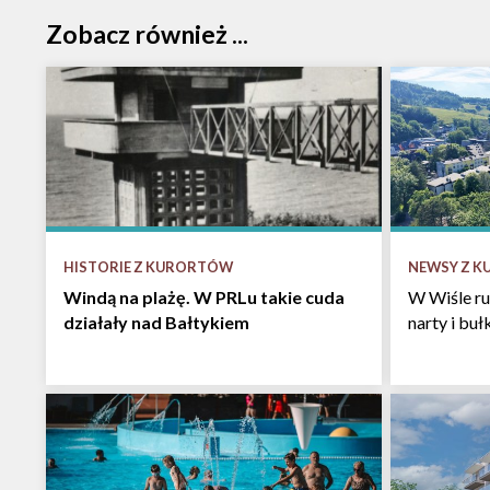
Zobacz również ...
HISTORIE Z KURORTÓW
NEWSY Z 
Windą na plażę. W PRLu takie cuda
W Wiśle ru
działały nad Bałtykiem
narty i bu