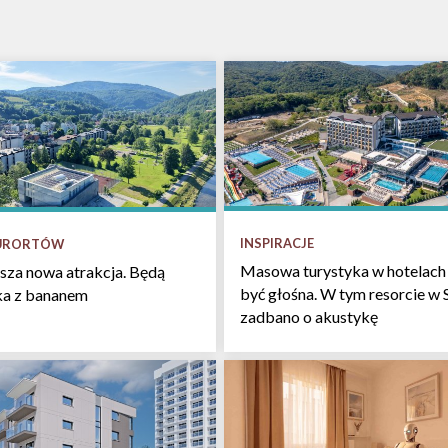
INSPIRACJE
KURORTÓW
Masowa turystyka w hotelach 
sza nowa atrakcja. Będą
być głośna. W tym resorcie w 
łka z bananem
zadbano o akustykę