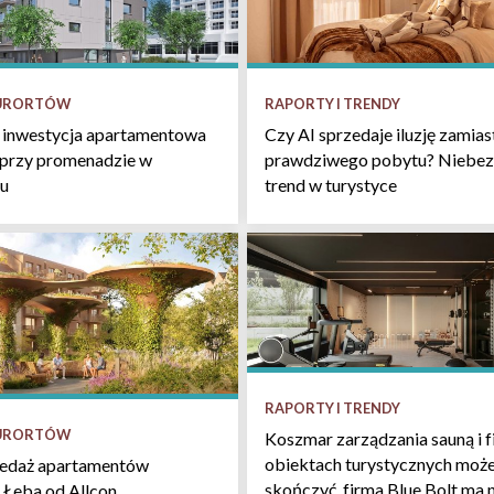
KURORTÓW
RAPORTY I TRENDY
 inwestycja apartamentowa
Czy AI sprzedaje iluzję zamias
 przy promenadzie w
prawdziwego pobytu? Niebez
u
trend w turystyce
RAPORTY I TRENDY
KURORTÓW
Koszmar zarządzania sauną i f
obiektach turystycznych może
zedaż apartamentów
skończyć, firma Blue Bolt ma 
 Łeba od Allcon