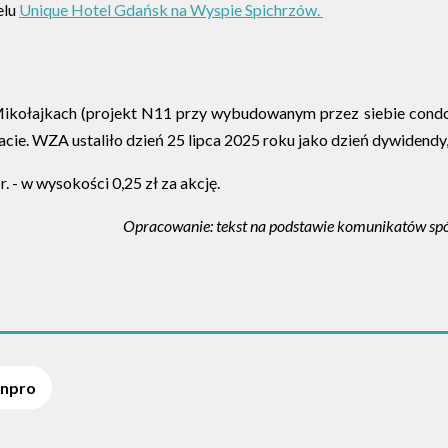
elu
Unique Hotel Gdańsk na Wyspie Spichrzów.
Mikołajkach (projekt N11 przy wybudowanym przez siebie condoh
acie. WZA ustaliło dzień 25 lipca 2025 roku jako dzień dywidendy, 
. - w wysokości 0,25 zł za akcję.
Opracowanie: tekst na podstawie komunikatów spółe
Inpro