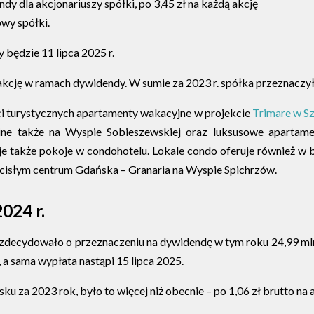
dy dla akcjonariuszy spółki, po 3,45 zł na każdą akcję
owy spółki.
 będzie 11 lipca 2025 r.
 akcję w ramach dywidendy. W sumie za 2023 r. spółka przeznaczył
i turystycznych apartamenty wakacyjne w projekcie
Trimare w S
c Line także na Wyspie Sobieszewskiej oraz luksusowe aparta
je także pokoje w condohotelu. Lokale condo oferuje również w 
cisłym centrum Gdańska – Granaria na Wyspie Spichrzów.
024 r.
ecydowało o przeznaczeniu na dywidendę w tym roku 24,99 mln zł z
 a sama wypłata nastąpi 15 lipca 2025.
ku za 2023 rok, było to więcej niż obecnie – po 1,06 zł brutto na 