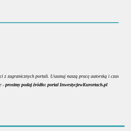
ci z zagranicznych portali. Uszanuj naszą pracę autorską i czas
e -
prosimy podaj źródło:
portal InwestycjewKurortach.pl