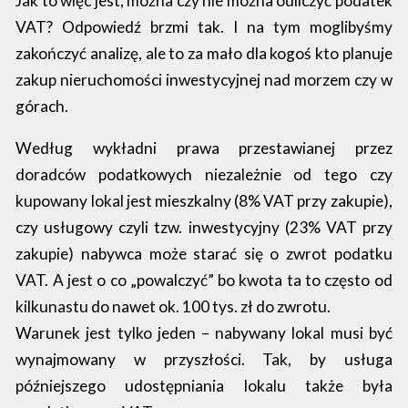
Jak to więc jest, można czy nie można odliczyć podatek
VAT? Odpowiedź brzmi tak. I na tym moglibyśmy
zakończyć analizę, ale to za mało dla kogoś kto planuje
zakup nieruchomości inwestycyjnej nad morzem czy w
górach.
Według wykładni prawa przestawianej przez
doradców podatkowych niezależnie od tego czy
kupowany lokal jest mieszkalny (8% VAT przy zakupie),
czy usługowy czyli tzw. inwestycyjny (23% VAT przy
zakupie) nabywca może starać się o zwrot podatku
VAT. A jest o co „powalczyć” bo kwota ta to często od
kilkunastu do nawet ok. 100 tys. zł do zwrotu.
Warunek jest tylko jeden – nabywany lokal musi być
wynajmowany w przyszłości. Tak, by usługa
późniejszego udostępniania lokalu także była