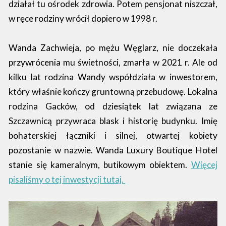
działał tu ośrodek zdrowia. Potem pensjonat niszczał,
w ręce rodziny wrócił dopiero w 1998 r.
Wanda Zachwieja, po mężu Węglarz, nie doczekała
przywrócenia mu świetności, zmarła w 2021 r. Ale od
kilku lat rodzina Wandy współdziała w inwestorem,
który właśnie kończy gruntowną przebudowę. Lokalna
rodzina Gacków, od dziesiątek lat związana ze
Szczawnicą przywraca blask i historię budynku. Imię
bohaterskiej łączniki i silnej, otwartej kobiety
pozostanie w nazwie. Wanda Luxury Boutique Hotel
stanie się kameralnym, butikowym obiektem.
Więcej
pisaliśmy o tej inwestycji tutaj.