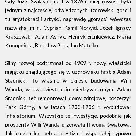
Gdy Józef Szalaya zmarł w 1876 r. miejscowość była
jednym z najczęściej odwiedzanych uzdrowisk, gościli
tu arystokraci i artyści, naprawdę „gorące” wówczas
nazwiska, m.in. Cyprian Kamil Norwid, Józef Ignacy
Kraszewski, Adam Asnyk, Henryk Sienkiewicz, Maria
Konopnicka, Bolesław Prus, Jan Matejko.
Silny rozwój podtrzymał od 1909 r. nowy właściciel
majątku znajdującego się w uzdrowisku hrabia Adam
Stadnicki. To właśnie w okresie budowania Willi
Wanda, w dwudziestoleciu międzywojennym, Adam
Stadnicki też remontował domy zdrojowe, poszerzył
Park Górny, a w latach 1933-1936 r. wybudował
Inhalatorium. Wszystkie te inwestycje, podobnie jak
prosperity Willi Wanda przerwała II wojna światowa.
Jak elegencka, pełna prestiżu i wspaniałej typowo