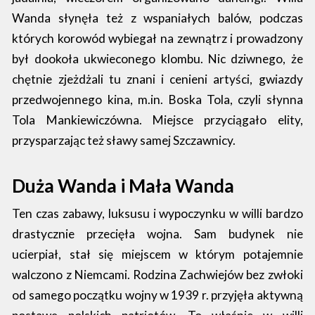
Wanda słynęła też z wspaniałych balów, podczas
których korowód wybiegał na zewnątrz i prowadzony
był dookoła ukwieconego klombu. Nic dziwnego, że
chętnie zjeżdżali tu znani i cenieni artyści, gwiazdy
przedwojennego kina, m.in. Boska Tola, czyli słynna
Tola Mankiewiczówna. Miejsce przyciągało elity,
przysparzając też sławy samej Szczawnicy.
Duża Wanda i Mała Wanda
Ten czas zabawy, luksusu i wypoczynku w willi bardzo
drastycznie przecięła wojna. Sam budynek nie
ucierpiał, stał się miejscem w którym potajemnie
walczono z Niemcami. Rodzina Zachwiejów bez zwłoki
od samego początku wojny w 1939 r. przyjęła aktywną