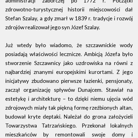
administracji zaborczej po 1772 r. Początki
zdrowotno-turystycznej historii miejscowości dał
Stefan Szalay, a gdy zmarł w 1839 r. tradycje i rozwój
zdrojów realizował jego syn Józef Szalay.
Już wtedy było wiadomo, że szczawnickie wody
posiadają właściwości lecznicze. Ambicją Józefa było
stworzenie Szczawnicy jako uzdrowiska na równi z
najbardziej znanymi europejskimi kurortami. Z jego
inicjatywy zbudowano pierwsze łazienki, pensjonaty,
zaczął organizację spływów Dunajcem. Stawiał na
estetykę i architekturę – to dzięki niemu ujęcia wód
zdrojowych miały tak piękną formę rzeźbionych altan,
budował kryte deptaki. Należał do grona założycieli
Towarzystwa Tatrzańskiego. Przekonał lokalnych
mieszkańców by remontowali swoje domy i