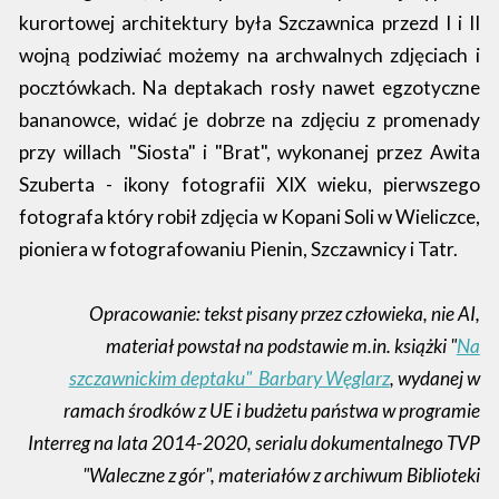
kurortowej architektury była Szczawnica przezd I i II
wojną podziwiać możemy na archwalnych zdjęciach i
pocztówkach. Na deptakach rosły nawet egzotyczne
bananowce, widać je dobrze na zdjęciu z promenady
przy willach "Siosta" i "Brat", wykonanej przez Awita
Szuberta - ikony fotografii XIX wieku, pierwszego
fotografa który robił zdjęcia w Kopani Soli w Wieliczce,
pioniera w fotografowaniu Pienin, Szczawnicy i Tatr.
Opracowanie: tekst pisany przez człowieka, nie AI,
materiał powstał na podstawie m.in. książki "
Na
szczawnickim deptaku" Barbary Węglarz
, wydanej w
ramach środków z UE i budżetu państwa w programie
Interreg na lata 2014-2020, serialu dokumentalnego TVP
"Waleczne z gór", materiałów z archiwum Biblioteki