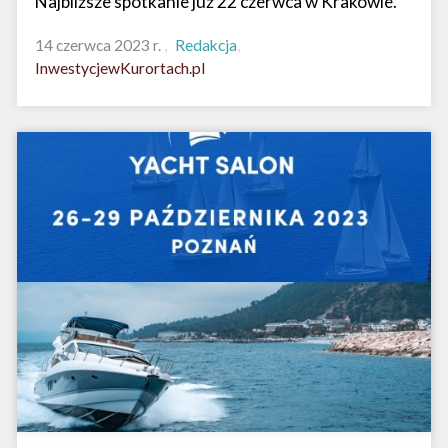
Najbliższe spotkanie już 22 czerwca w Krakowie.
14 czerwca 2023 r.
Redakcja
InwestycjewKurortach.pl