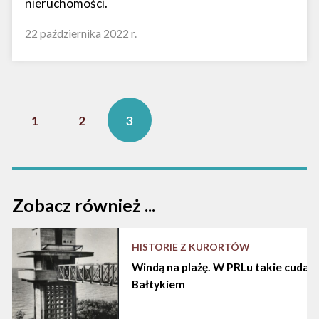
nieruchomości.
22 października 2022 r.
1
2
3
Zobacz również ...
HISTORIE Z KURORTÓW
Windą na plażę. W PRLu takie cuda d
Bałtykiem