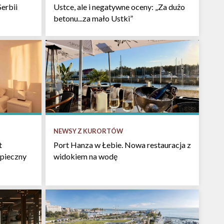
Serbii
Ustce, ale i negatywne oceny: „Za dużo
betonu...za mało Ustki”
NEWSY Z KURORTÓW
t
Port Hanza w Łebie. Nowa restauracja z
pieczny
widokiem na wodę