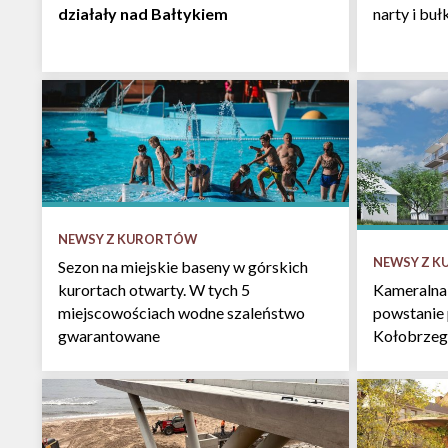
działały nad Bałtykiem
narty i bu
NEWSY Z KURORTÓW
NEWSY Z 
Sezon na miejskie baseny w górskich
kurortach otwarty. W tych 5
Kameralna
miejscowościach wodne szaleństwo
powstanie
gwarantowane
Kołobrzeg