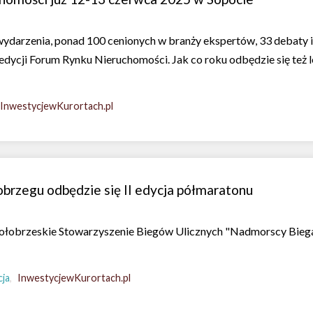
ydarzenia, ponad 100 cenionych w branży ekspertów, 33 debaty i
edycji Forum Rynku Nieruchomości. Jak co roku odbędzie się też le
InwestycjewKurortach.pl
brzegu odbędzie się II edycja półmaratonu
ołobrzeskie Stowarzyszenie Biegów Ulicznych "Nadmorscy Biegacz
ja
InwestycjewKurortach.pl