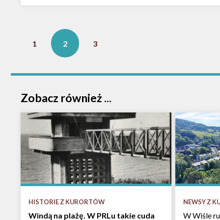
1
2
3
Zobacz również ...
HISTORIE Z KURORTÓW
NEWSY Z 
Windą na plażę. W PRLu takie cuda
W Wiśle ru