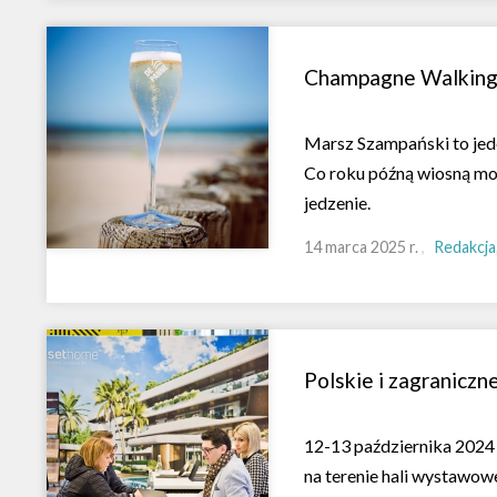
Champagne Walking T
Marsz Szampański to jed
Co roku późną wiosną mo
jedzenie.
14 marca 2025 r.
Redakcja
Polskie i zagranicz
12-13 października 2024 
na terenie hali wystawowe