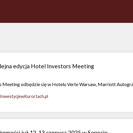
lejna edycja Hotel Investors Meeting
rs Meeting odbędzie się w Hotelu Verte Warsaw, Marriott Autogra
InwestycjewKurortach.pl
homości już 12-13 czerwca 2025 w Sopocie