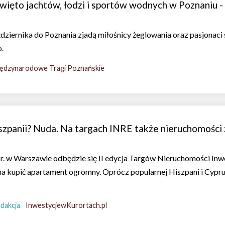
więto jachtów, łodzi i sportów wodnych w Poznaniu -
dziernika do Poznania zjadą miłośnicy żeglowania oraz pasjonac
o.
ędzynarodowe Tragi Poznańskie
zpanii? Nuda. Na targach INRE także nieruchomości z
r. w Warszawie odbędzie się II edycja Targów Nieruchomości Inwe
a kupić apartament ogromny. Oprócz popularnej Hiszpani i Cypru
dakcja
InwestycjewKurortach.pl