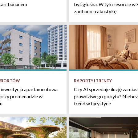
być głośna. W tym resorcie w 
łka z bananem
zadbano o akustykę
KURORTÓW
RAPORTY I TRENDY
 inwestycja apartamentowa
Czy AI sprzedaje iluzję zamias
 przy promenadzie w
prawdziwego pobytu? Niebez
u
trend w turystyce