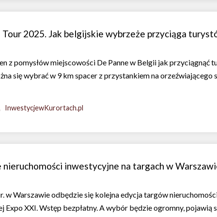
our 2025. Jak belgijskie wybrzeże przyciąga turys
en z pomysłów miejscowości De Panne w Belgii jak przyciągnąć t
żna się wybrać w 9 km spacer z przystankiem na orzeźwiającego 
InwestycjewKurortach.pl
ne nieruchomości inwestycyjne na targach w Warszaw
r. w Warszawie odbędzie się kolejna edycja targów nieruchomośc
j Expo XXI. Wstęp bezpłatny. A wybór będzie ogromny, pojawią się 