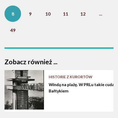
8
9
10
11
12
...
49
Zobacz również ...
HISTORIE Z KURORTÓW
Windą na plażę. W PRLu takie cuda d
Bałtykiem