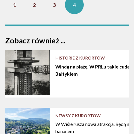
1
2
3
4
Zobacz również ...
HISTORIE Z KURORTÓW
Windą na plażę. W PRLu takie cuda d
Bałtykiem
NEWSY Z KURORTÓW
W Wiśle rusza nowa atrakcja. Będą nart
bananem