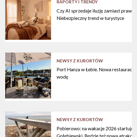
RAPORTY I TRENDY
Czy AI sprzedaje iluzję zamiast praw
Niebezpieczny trend w turystyce
NEWSY Z KURORTÓW
Port Hanza w Łebie. Nowa restauracja
wodę
NEWSY Z KURORTÓW
Pobierowo: na wakacje 2026 startuje n
Gołębiewski. Będzie też nowa atrakcja