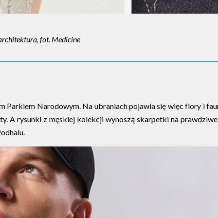
rchitektura, fot. Medicine
Parkiem Narodowym. Na ubraniach pojawia się więc flory i faun
zety. A rysunki z męskiej kolekcji wynoszą skarpetki na prawdziw
Podhalu.