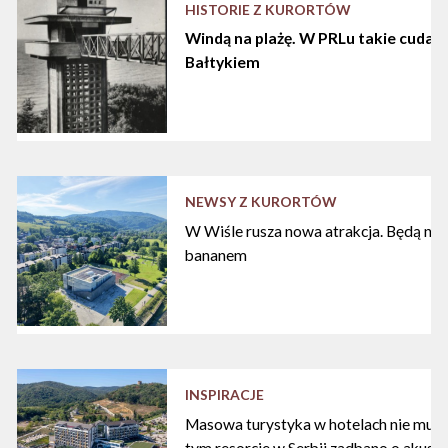
HISTORIE Z KURORTÓW
Windą na plażę. W PRLu takie cuda d
Bałtykiem
NEWSY Z KURORTÓW
W Wiśle rusza nowa atrakcja. Będą nart
bananem
INSPIRACJE
Masowa turystyka w hotelach nie musi
tym resorcie w Serbii zadbano o akust