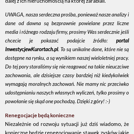
dalej z ich nieruchomością na której zarabiali.
UWAGA, nasza serdeczna prośba, ponieważ nasze analizy i
dane od dawna są bezprawnie powielane przez liczne
media i różnego rodzaju firmy, prosimy Was serdecznie jeśli
chcecie je pokazać podajcie źródło:
portal
InwestycjewKurortach.pl
. To są unikalne dane, które nie są
dostępne na rynku, a są wynikiem naszej wieloletniej pracy.
Do tej pory staraliśmy się nie reagować na takie nieuczciwe
zachowania, ale dzisiejsze czasy bardziej niż kiedykolwiek
wymagają moralnych zachowań. Nie mamy nic przeciwko
udostępnianiu naszych własnych wyliczeń, tylko prosimy o
powołanie się skąd one pochodzą. Dzięki z góry! :-)
Renegocjacje będą konieczne
Niezależnie od rozwoju sytuacji już dziś wiadomo, że
konieczne będzie renegocjowanie stawek zysków jakie