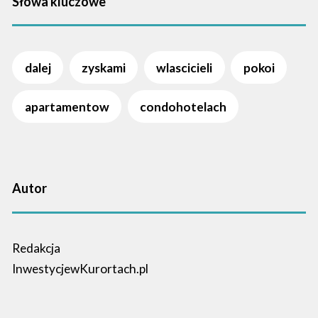
Słowa kluczowe
dalej
zyskami
wlascicieli
pokoi
apartamentow
condohotelach
Autor
Redakcja
InwestycjewKurortach.pl