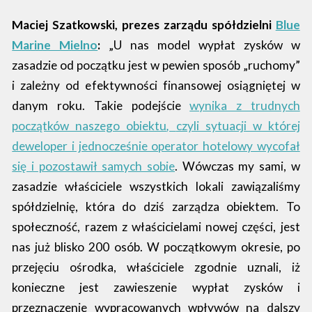
Maciej Szatkowski, prezes zarządu spółdzielni
Blue
Marine Mielno
:
„U nas model wypłat zysków w
zasadzie od początku jest w pewien sposób „ruchomy”
i zależny od efektywności finansowej osiągniętej w
danym roku. Takie podejście
wynika z trudnych
początków naszego obiektu
,
czyli sytuacji w której
deweloper i jednocześnie operator hotelowy wycofał
się i pozostawił samych sobie
. Wówczas my sami, w
zasadzie właściciele wszystkich lokali zawiązaliśmy
spółdzielnię, która do dziś zarządza obiektem. To
społeczność, razem z właścicielami nowej części, jest
nas już blisko 200 osób. W początkowym okresie, po
przejęciu ośrodka, właściciele zgodnie uznali, iż
konieczne jest zawieszenie wypłat zysków i
przeznaczenie wypracowanych wpływów na dalszy