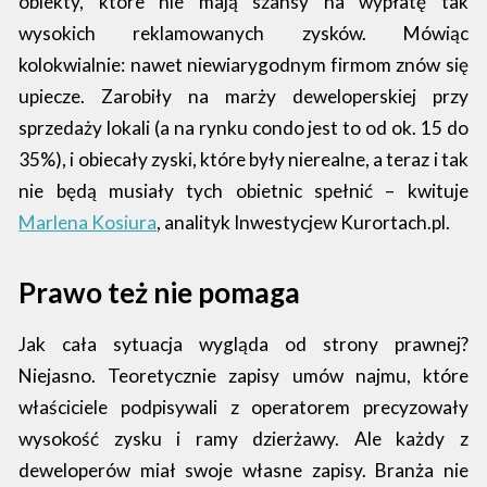
obiekty, które nie mają szansy na wypłatę tak
wysokich reklamowanych zysków. Mówiąc
kolokwialnie: nawet niewiarygodnym firmom znów się
upiecze. Zarobiły na marży deweloperskiej przy
sprzedaży lokali (a na rynku condo jest to od ok. 15 do
35%), i obiecały zyski, które były nierealne, a teraz i tak
nie będą musiały tych obietnic spełnić – kwituje
Marlena Kosiura
, analityk Inwestycjew Kurortach.pl.
Prawo też nie pomaga
Jak cała sytuacja wygląda od strony prawnej?
Niejasno. Teoretycznie zapisy umów najmu, które
właściciele podpisywali z operatorem precyzowały
wysokość zysku i ramy dzierżawy. Ale każdy z
deweloperów miał swoje własne zapisy. Branża nie