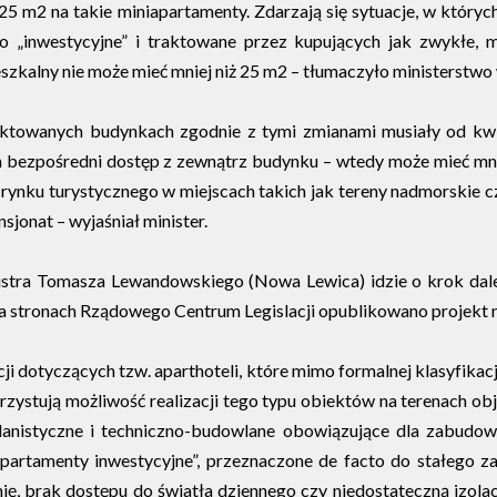
25 m2 na takie miniapartamenty. Zdarzają się sytuacje, w który
ako „inwestycyjne” i traktowane przez kupujących jak zwykłe,
szkalny nie może mieć mniej niż 25 m2 – tłumaczyło ministerstwo 
towanych budynkach zgodnie z tymi zmianami musiały od kwietn
 nich bezpośredni dostęp z zewnątrz budynku – wtedy może mieć 
ynku turystycznego w miejscach takich jak tereny nadmorskie cz
sjonat – wyjaśniał minister.
istra Tomasza Lewandowskiego (Nowa Lewica) idzie o krok dalej
a stronach Rządowego Centrum Legislacji opublikowano projekt no
cji dotyczących tzw. aparthoteli, które mimo formalnej klasyfikac
rzystują możliwość realizacji tego typu obiektów na terenach o
planistyczne i techniczno-budowlane obowiązujące dla zabudo
partamenty inwestycyjne”, przeznaczone de facto do stałego z
, brak dostępu do światła dziennego czy niedostateczną izolacy