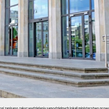
rej zapisano zakaz wydzielania samodzielnych lokali ministerstwo prowa