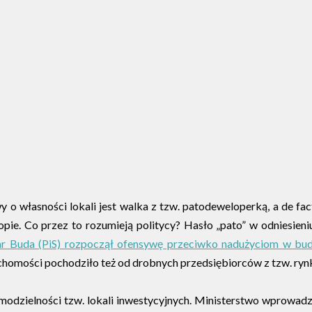
o własności lokali jest walka z tzw. patodeweloperką, a de fa
opie. Co przez to rozumieją politycy? Hasło „pato” w odniesien
r Buda (PiS) rozpoczął ofensywę przeciwko nadużyciom w bu
uchomości pochodziło też od drobnych przedsiębiorców z tzw. rynk
samodzielności tzw. lokali inwestycyjnych. Ministerstwo wprowa