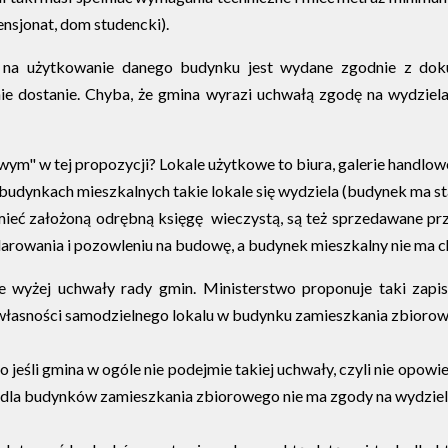
nsjonat, dom studencki).
 na użytkowanie danego budynku jest wydane zgodnie z dok
ie dostanie. Chyba, że gmina wyrazi uchwałą zgodę na wydzielan
m" w tej propozycji? Lokale użytkowe to biura, galerie handlowe,
 budynkach mieszkalnych takie lokale się wydziela (budynek ma st
mieć założoną odrębną księgę wieczystą, są też sprzedawane pr
podarowania i pozowleniu na budowę, a budynek mieszkalny nie ma
one wyżej uchwały rady gmin. Ministerstwo proponuje taki zap
łasności samodzielnego lokalu w budynku zamieszkania zbiorowego
co jeśli gmina w ogóle nie podejmie takiej uchwały, czyli nie opowi
 dla budynków zamieszkania zbiorowego nie ma zgody na wydziel