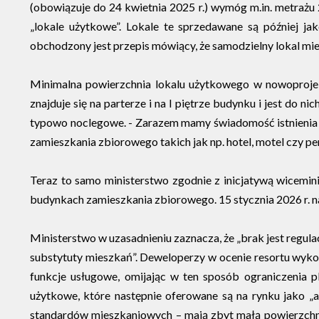
(obowiązuje do 24 kwietnia 2025 r.) wymóg m.in. metrażu 
„lokale użytkowe”. Lokale te sprzedawane są później j
obchodzony jest przepis mówiący, że samodzielny lokal mie
Minimalna powierzchnia lokalu użytkowego w nowoprojek
znajduje się na parterze i na I piętrze budynku i jest do
typowo noclegowe. - Zarazem mamy świadomość istnienia r
zamieszkania zbiorowego takich jak np. hotel, motel czy pen
Teraz to samo ministerstwo zgodnie z inicjatywą wicemin
budynkach zamieszkania zbiorowego. 15 stycznia 2026 r. n
Ministerstwo w uzasadnieniu zaznacza, że „brak jest regula
substytuty mieszkań”. Deweloperzy w ocenie resortu wyko
funkcje usługowe, omijając w ten sposób ograniczenia 
użytkowe, które następnie oferowane są na rynku jako „a
standardów mieszkaniowych – mają zbyt małą powierzchnię