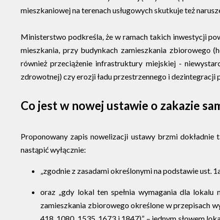
mieszkaniowej na terenach usługowych skutkuje też narusze
Ministerstwo podkreśla, że w ramach takich inwestycji p
mieszkania, przy budynkach zamieszkania zbiorowego (hote
również przeciążenie infrastruktury miejskiej - niewyst
zdrowotnej) czy erozji ładu przestrzennego i dezintegracji p
Co jest w nowej ustawie o zakazie s
Proponowany zapis nowelizacji ustawy brzmi dokładnie 
nastąpić wyłącznie:
„zgodnie z zasadami określonymi na podstawie ust. 1a
oraz „gdy lokal ten spełnia wymagania dla lokal
zamieszkania zbiorowego określone w przepisach wyko
418, 1080, 1535, 1673 i 1847)” – jednym słowem loka