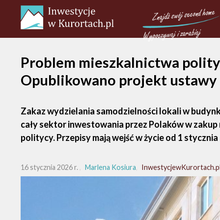
Problem mieszkalnictwa polity
Opublikowano projekt ustawy
Zakaz wydzielania samodzielności lokali w budy
cały sektor inwestowania przez Polaków w zakup ni
politycy. Przepisy mają wejść w życie od 1 stycznia
16 stycznia 2026 r.
Marlena Kosiura
InwestycjewKurortach.p