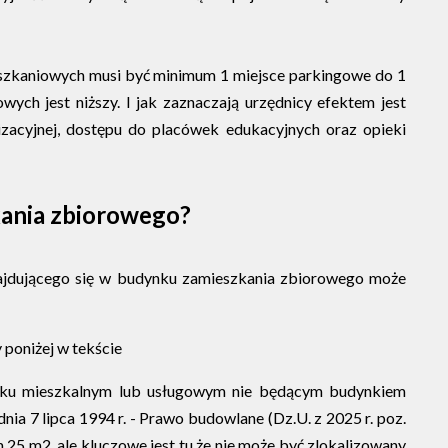
ieszkaniowych musi być minimum 1 miejsce parkingowe do 1
wych jest niższy. I jak zaznaczają urzędnicy efektem jest
lizacyjnej, dostępu do placówek edukacyjnych oraz opieki
kania zbiorowego?
najdującego się w budynku zamieszkania zbiorowego może
 poniżej w tekście
dynku mieszkalnym lub usługowym nie będącym budynkiem
a 7 lipca 1994 r. - Prawo budowlane (Dz.U. z 2025 r. poz.
 25 m2, ale kluczowe jest tu że nie może być zlokalizowany