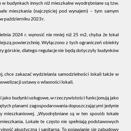
ch w budynkach innych niż mieszkalne wyodrębniane są tzw.
 małe mieszkania (najczęściej pod wynajem) – tym samym
w październiku 2023 r.
ia 2024 r. wynosić nie mniej niż 25 m2, chyba że lokal
mniejszą powierzchnię. Wyłączono z tych ograniczeń obiekty
y górskie, dlatego regulacje nie będą dotyczyły budynków
, chce zakazać wydzielania samodzielności lokali także w
welizacji ustawy o własności lokali.
ji jako budynki usługowe, w rzeczywistości funkcjonują jako
bjętych planami zagospodarowania dopuszczającymi jedynie
wy mieszkaniowej. „Wyodrębniane są w ten sposób lokale
amieszkania. Lokale te często nie spełniają podstawowych
jność akustyczną i sanitarną. To pojawianie się zabudowy