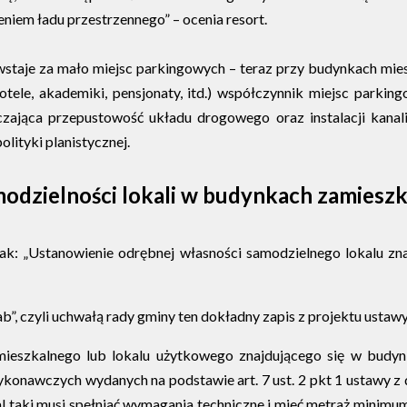
niem ładu przestrzennego” – ocenia resort.
owstaje za mało miejsc parkingowych – teraz przy budynkach m
le, akademiki, pensjonaty, itd.) współczynnik miejsc parkingo
arczająca przepustowość układu drogowego oraz instalacji kana
olityki planistycznej.
amodzielności lokali w budynkach zamiesz
tak: „Ustanowienie odrębnej własności samodzielnego lokalu z
b”, czyli uchwałą rady gminy ten dokładny zapis z projektu ustawy
u mieszkalnego lub lokalu użytkowego znajdującego się w bu
nawczych wydanych na podstawie art. 7 ust. 2 pkt 1 ustawy z dni
l taki musi spełniać wymagania techniczne i mieć metraż minimum