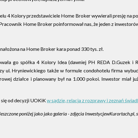
elu 4 Kolory przedstawiciele Home Broker wywierali presję na pot
ł: Pracownik Home Broker poinformował nas, że jeden z inwestorów
nałożona na Home Broker kara ponad 330 tys. zł.
ła go spółka 4 Kolory Idea (dawniej PH REDA D.Guzek i R.Guz
zy ul. Hryniewickiego także w formule condohotelu firma wybudo
owej działce i planowany był na 1.000 pokoi. Inwestor miał ju
 się od decyzji UOKiK
w sądzie, relacja z rozprawy i zeznań świa
szczone poniżej jako jako galeria - zdjęcia InwestycjewKurortach.pl, 