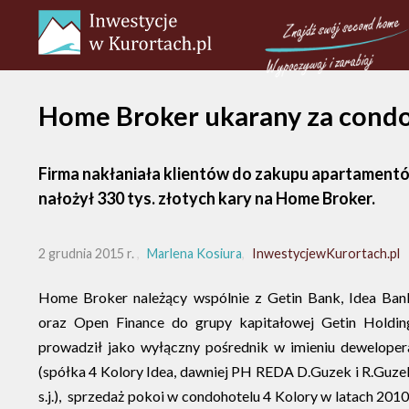
Home Broker ukarany za cond
Firma nakłaniała klientów do zakupu apartamentó
nałożył 330 tys. złotych kary na Home Broker.
2 grudnia 2015 r.
Marlena Kosiura
InwestycjewKurortach.pl
Home Broker należący wspólnie z Getin Bank, Idea Ban
oraz Open Finance do grupy kapitałowej Getin Holdin
prowadził jako wyłączny pośrednik w imieniu deweloper
(spółka 4 Kolory Idea, dawniej PH REDA D.Guzek i R.Guze
s.j.), sprzedaż pokoi w condohotelu 4 Kolory w latach 2010