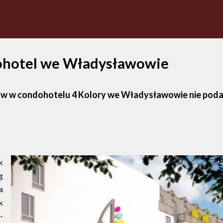
ohotel we Władysławowie
w w condohotelu 4 Kolory we Władysławowie nie podają
k
g
a
k
-