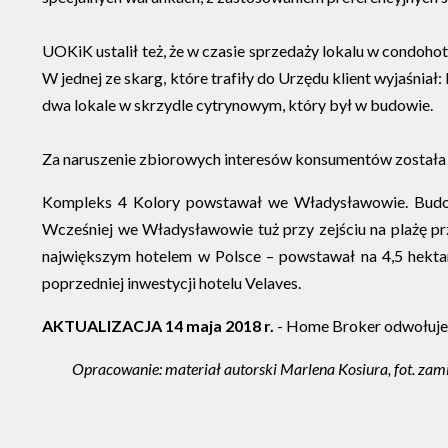
UOKiK ustalił też, że w czasie sprzedaży lokalu w condohot
W jednej ze skarg, które trafiły do Urzędu klient wyjaśnia
dwa lokale w skrzydle cytrynowym, który był w budowie.
Za naruszenie zbiorowych interesów konsumentów została 
Kompleks 4 Kolory powstawał we Władysławowie. Budowa
Wcześniej we Władysławowie tuż przy zejściu na plażę pr
największym hotelem w Polsce – powstawał na 4,5 hektar
poprzedniej inwestycji hotelu Velaves.
AKTUALIZACJA 14 maja 2018 r.
- Home Broker odwołuje
Opracowanie: materiał autorski Marlena Kosiura, fot. zamie