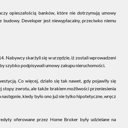
umaczy opieszałością banków, które nie dotrzymują umowy
e budowy. Developer jest niewypłacalny, przeciwko niemu
. Nabywcy skarżyli się w urzędzie, iż zostali wprowadzeni
ji, by szybko podpisywali umowy zakupu nieruchomości.
stycją. Co więcej, działo się tak nawet, gdy pojawiły się
 stopy zwrotu, ale także brakiem możliwości przeniesienia
następnie, kiedy było ono już nie tylko hipotetyczne, wręcz
redyty oferowane przez Home Broker były udzielane na