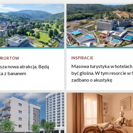
INSPIRACJE
KURORTÓW
Masowa turystyka w hotelach 
sza nowa atrakcja. Będą
być głośna. W tym resorcie w 
łka z bananem
zadbano o akustykę