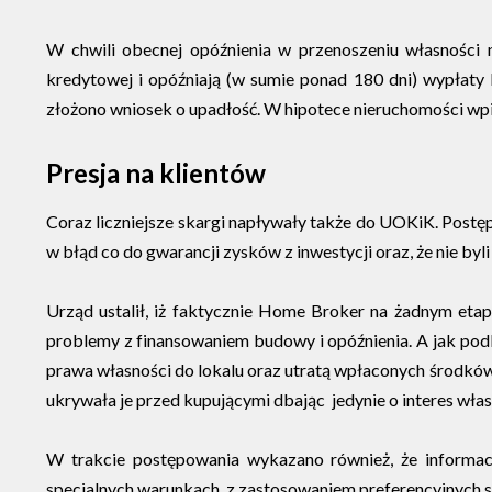
W chwili obecnej opóźnienia w przenoszeniu własności n
kredytowej i opóźniają (w sumie ponad 180 dni) wypłaty
złożono wniosek o upadłość. W hipotece nieruchomości wpisy
Presja na klientów
Coraz liczniejsze skargi napływały także do UOKiK. Postę
w błąd co do gwarancji zysków z inwestycji oraz, że nie b
Urząd ustalił, iż faktycznie Home Broker na żadnym etapi
problemy z finansowaniem budowy i opóźnienia. A jak podk
prawa własności do lokalu oraz utratą wpłaconych środków. 
ukrywała je przed kupującymi dbając jedynie o interes własn
W trakcie postępowania wykazano również, że informa
specjalnych warunkach, z zastosowaniem preferencyjnych s