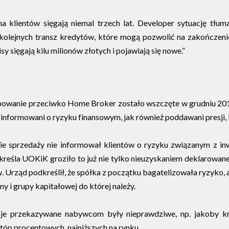
a klientów sięgają niemal trzech lat. Developer sytuację tł
 kolejnych transz kredytów, które mogą pozwolić na zakończeni
 sięgają kilu milionów złotych i pojawiają się nowe.”
powanie przeciwko Home Broker zostało wszczęte w grudniu 2014
yli informowani o ryzyku finansowym, jak również poddawani pres
e sprzedaży nie informował klientów o ryzyku związanym z inwe
reśla UOKiK groziło to już nie tylko nieuzyskaniem deklarowanej
Urząd podkreślił, że spółka z początku bagatelizowała ryzyko, a 
y i grupy kapitałowej do której należy.
cje przekazywane nabywcom były nieprawdziwe, np. jakoby k
tóp procentowych, najniższych na rynku.