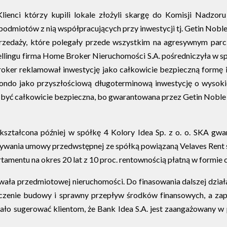
Klienci którzy kupili lokale złożyli skargę do Komisji Nadzo
odmiotów z nią współpracujących przy inwestycji tj. Getin Noble 
daży, które polegały przede wszystkim na agresywnym parciu do
ellingu firma Home Broker Nieruchomości S.A. pośredniczyła w s
er reklamował inwestycję jako całkowicie bezpieczną formę i
condo jako przyszłościową długoterminową inwestycję o wysokie
a być całkowicie bezpieczna, bo gwarantowana przez Getin Noble B
ztałcona później w spółkę 4 Kolory Idea Sp. z o. o. SKA gwa
sywania umowy przedwstępnej ze spółką powiązaną Velaves Rent s
mentu na okres 20 lat z 10 proc. rentownością płatną w formie
ała przedmiotowej nieruchomości. Do finasowania dalszej działa
czenie budowy i sprawny przepływ środków finansowych, a zap
ało sugerować klientom, że Bank Idea S.A. jest zaangażowany w 