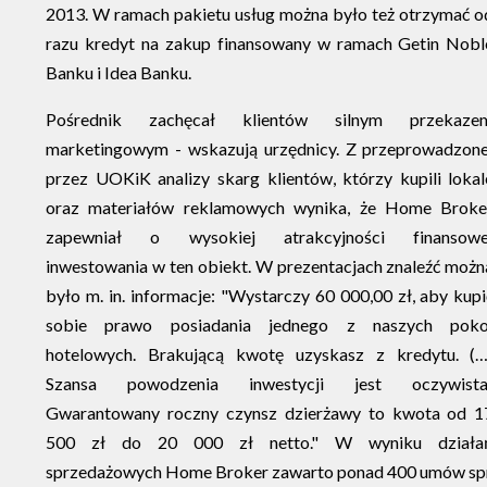
2013. W ramach pakietu usług można było też otrzymać o
razu kredyt na zakup finansowany w ramach Getin Nobl
Banku i Idea Banku.
Pośrednik zachęcał klientów silnym przekaze
marketingowym - wskazują urzędnicy. Z przeprowadzone
przez UOKiK analizy skarg klientów, którzy kupili lokal
oraz materiałów reklamowych wynika, że Home Broke
zapewniał o wysokiej atrakcyjności finansowe
inwestowania w ten obiekt. W prezentacjach znaleźć możn
było m. in. informacje: "Wystarczy 60 000,00 zł, aby kupi
sobie prawo posiadania jednego z naszych poko
hotelowych. Brakującą kwotę uzyskasz z kredytu. (…
Szansa powodzenia inwestycji jest oczywista
Gwarantowany roczny czynsz dzierżawy to kwota od 1
500 zł do 20 000 zł netto." W wyniku działa
sprzedażowych Home Broker zawarto ponad 400 umów sprze