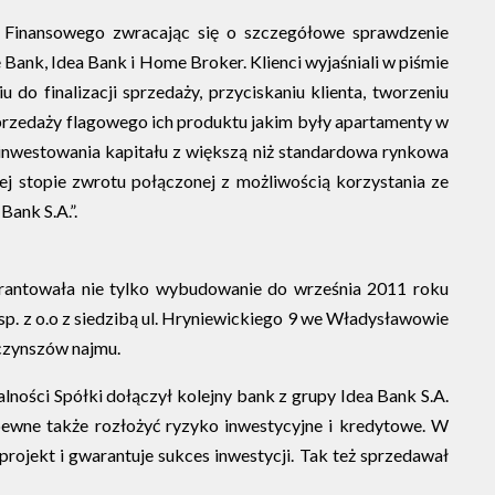
ru Finansowego zwracając się o szczegółowe sprawdzenie
Bank, Idea Bank i Home Broker. Klienci wyjaśniali w piśmie
 finalizacji sprzedaży, przyciskaniu klienta, tworzeniu
przedaży flagowego ich produktu jakim były apartamenty w
nwestowania kapitału z większą niż standardowa rynkowa
j stopie zwrotu połączonej z możliwością korzystania ze
ank S.A.”.
rantowała nie tylko wybudowanie do września 2011 roku
p. z o.o z siedzibą ul. Hryniewickiego 9 we Władysławowie
 czynszów najmu.
lności Spółki dołączył kolejny bank z grupy Idea Bank S.A.
ewne także rozłożyć ryzyko inwestycyjne i kredytowe. W
projekt i gwarantuje sukces inwestycji. Tak też sprzedawał