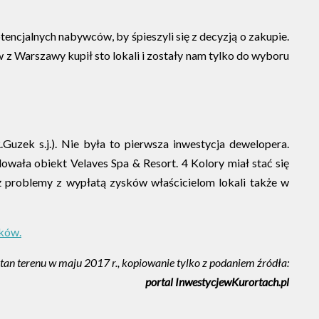
encjalnych nabywców, by śpieszyli się z decyzją o zakupie.
 z Warszawy kupił sto lokali i zostały nam tylko do wyboru
ek s.j.). Nie była to pierwsza inwestycja dewelopera.
wała obiekt Velaves Spa & Resort. 4 Kolory miał stać się
ż problemy z wypłatą zysków właścicielom lokali także w
dków.
stan terenu w maju 2017 r., kopiowanie tylko z podaniem źródła:
portal InwestycjewKurortach.pl