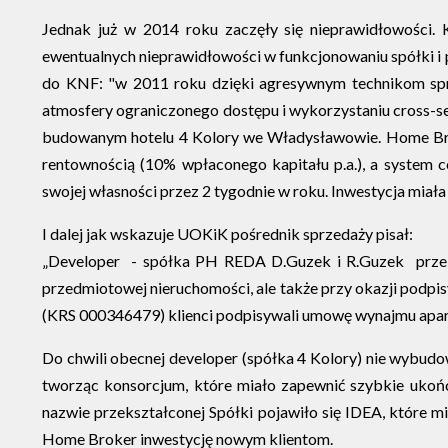
Jednak już w 2014 roku zaczęły się nieprawidłowości. 
ewentualnych nieprawidłowości w funkcjonowaniu spółki i p
do KNF: "w 2011 roku dzięki agresywnym technikom sprze
atmosfery ograniczonego dostępu i wykorzystaniu cross-s
budowanym hotelu 4 Kolory we Władysławowie. Home Brok
rentownością (10% wpłaconego kapitału p.a.), a system 
swojej własności przez 2 tygodnie w roku. Inwestycja miał
I dalej jak wskazuje UOKiK pośrednik sprzedaży pisał:
„Developer - spółka PH REDA D.Guzek i R.Guzek przeks
przedmiotowej nieruchomości, ale także przy okazji podpi
(KRS 000346479) klienci podpisywali umowę wynajmu aparta
Do chwili obecnej developer (spółka 4 Kolory) nie wybudow
tworząc konsorcjum, które miało zapewnić szybkie ukoń
nazwie przekształconej Spółki pojawiło się IDEA, które mi
Home Broker inwestycję nowym klientom.