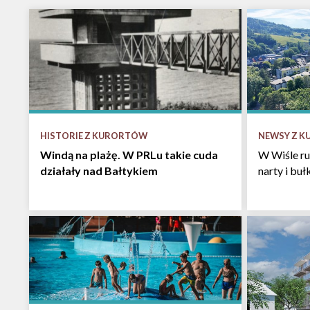
HISTORIE Z KURORTÓW
NEWSY Z 
Windą na plażę. W PRLu takie cuda
W Wiśle ru
działały nad Bałtykiem
narty i bu