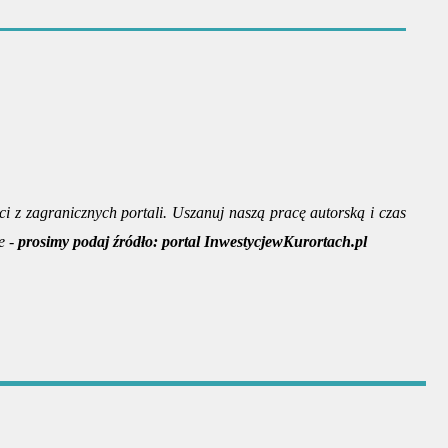
ci z zagranicznych portali. Uszanuj naszą pracę autorską i czas
e -
prosimy podaj źródło:
portal InwestycjewKurortach.pl