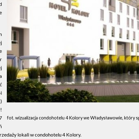
d
e
m
j
e
r
j
a
ć
i
)
!
7
fot. wizualizacja condohotelu 4 Kolory we Władysławowie, który 
ń
daży lokali w condohotelu 4 Kolory.