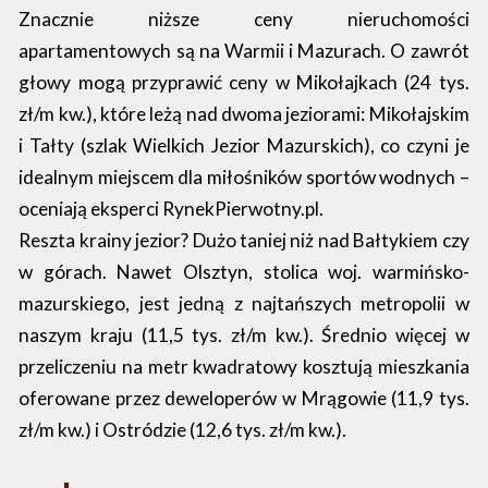
Znacznie niższe ceny nieruchomości
apartamentowych są na Warmii i Mazurach. O zawrót
głowy mogą przyprawić ceny w Mikołajkach (24 tys.
zł/m kw.), które leżą nad dwoma jeziorami: Mikołajskim
i Tałty (szlak Wielkich Jezior Mazurskich), co czyni je
idealnym miejscem dla miłośników sportów wodnych –
oceniają eksperci RynekPierwotny.pl.
Reszta krainy jezior? Dużo taniej niż nad Bałtykiem czy
w górach. Nawet Olsztyn, stolica woj. warmińsko-
mazurskiego, jest jedną z najtańszych metropolii w
naszym kraju (11,5 tys. zł/m kw.). Średnio więcej w
przeliczeniu na metr kwadratowy kosztują mieszkania
oferowane przez deweloperów w Mrągowie (11,9 tys.
zł/m kw.) i Ostródzie (12,6 tys. zł/m kw.).