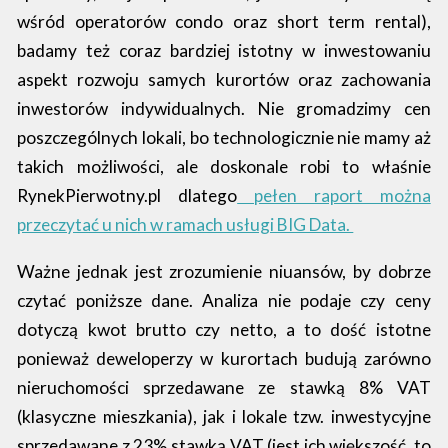
wśród operatorów condo oraz short term rental),
badamy też coraz bardziej istotny w inwestowaniu
aspekt rozwoju samych kurortów oraz zachowania
inwestorów indywidualnych. Nie gromadzimy cen
poszczególnych lokali, bo technologicznie nie mamy aż
takich możliwości, ale doskonale robi to właśnie
RynekPierwotny.pl dlatego
pełen raport można
przeczytać u nich w ramach usługi BIG Data.
Ważne jednak jest zrozumienie niuansów, by dobrze
czytać poniższe dane. Analiza nie podaje czy ceny
dotyczą kwot brutto czy netto, a to dość istotne
ponieważ deweloperzy w kurortach budują zarówno
nieruchomości sprzedawane ze stawką 8% VAT
(klasyczne mieszkania), jak i lokale tzw. inwestycyjne
sprzedawane z 23% stawką VAT (jest ich większość, to