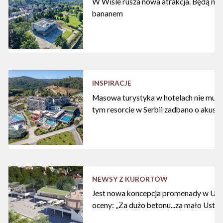
W Wiśle rusza nowa atrakcja. Będą nart
bananem
INSPIRACJE
Masowa turystyka w hotelach nie musi
tym resorcie w Serbii zadbano o akust
NEWSY Z KURORTÓW
Jest nowa koncepcja promenady w Ustc
oceny: „Za dużo betonu...za mało Ustki