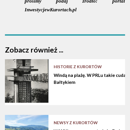
prosimy podaj źródło:
portal
InwestycjewKurortach.pl
Zobacz również ...
HISTORIE Z KURORTÓW
Windą na plażę. W PRLu takie cuda d
Bałtykiem
NEWSY Z KURORTÓW