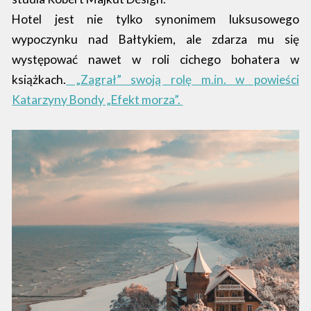
Hotel jest nie tylko synonimem luksusowego
wypoczynku nad Bałtykiem, ale zdarza mu się
występować nawet w roli cichego bohatera w
książkach.
„Zagrał” swoją rolę m.in. w powieści
Katarzyny Bondy „Efekt morza”.