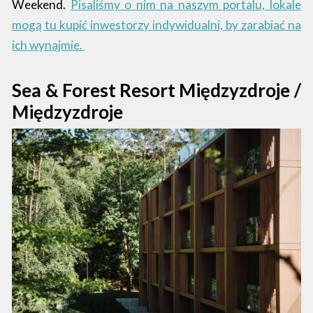
Weekend.
Pisaliśmy o nim na naszym portalu, lokale
mogą tu kupić inwestorzy indywidualni, by zarabiać na
ich wynajmie.
Sea & Forest Resort Międzyzdroje /
Międzyzdroje