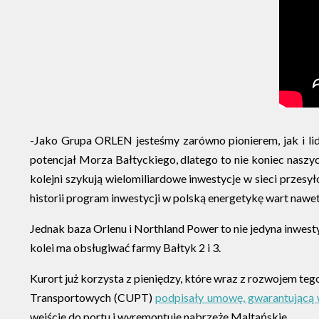
-Jako Grupa ORLEN jesteśmy zarówno pionierem, jak i l
potencjał Morza Bałtyckiego, dlatego to nie koniec naszyc
kolejni szykują wielomiliardowe inwestycje w sieci przes
historii program inwestycji w polską energetykę wart nawe
Jednak baza Orlenu i Northland Power to nie jedyna inwestyc
kolei ma obsługiwać farmy Bałtyk 2 i 3.
Kurort już korzysta z pieniędzy, które wraz z rozwojem t
Transportowych (CUPT)
podpisały umowę, gwarantującą 
wejście do portu i wyremontuje nabrzeże Maltańskie.