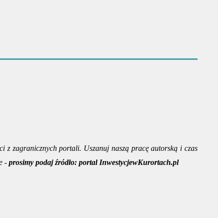
ci z zagranicznych portali. Uszanuj naszą pracę autorską i czas
e -
prosimy podaj źródło:
portal InwestycjewKurortach.pl