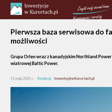
Pierwsza baza serwisowa do f
możliwości
Grupa Orlen wraz z kanadyjskim Northland Power u
wiatrowej Baltic Power.
21 maja 2025 r.
Redakcja
InwestycjewKurortach.pl