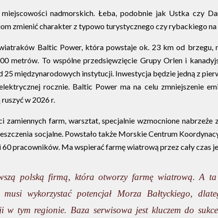
i miejscowości nadmorskich. Łeba, podobnie jak Ustka czy D
 zmienić charakter z typowo turystycznego czy rybackiego na 
wiatraków Baltic Power, która powstaje ok. 23 km od brzegu,
00 metrów. To wspólne przedsięwzięcie Grupy Orlen i kanadyjs
d 25 międzynarodowych instytucji. Inwestycja będzie jedną z pier
lektrycznej rocznie. Baltic Power ma na celu zmniejszenie em
 ruszyć w 2026 r.
i zamiennych farm, warsztat, specjalnie wzmocnione nabrzeże z
mieszczenia socjalne. Powstało także Morskie Centrum Koordynacy
 60 pracowników. Ma wspierać farmę wiatrową przez cały czas jej d
szą polską firmą, która otworzy farmę wiatrową. A ta 
a musi wykorzystać potencjał Morza Bałtyckiego, dlat
ji w tym regionie. Baza serwisowa jest kluczem do sukc