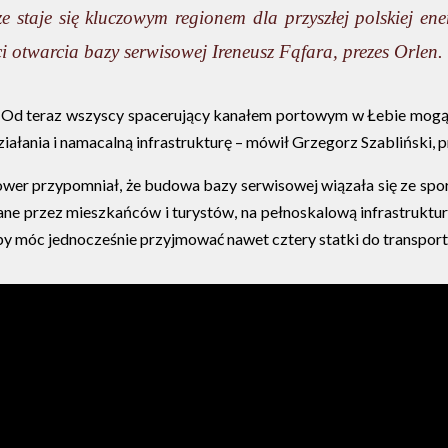
 staje się kluczowym regionem dla przyszłej polskiej en
ci otwarcia bazy serwisowej Ireneusz Fąfara, prezes Orlen.
 - Od teraz wszyscy spacerujący kanałem portowym w Łebie mogą 
ziałania i namacalną infrastrukturę – mówił Grzegorz Szabliński, p
 Power przypomniał, że budowa bazy serwisowej wiązała się ze s
ane przez mieszkańców i turystów, na pełnoskalową infrastruktu
y móc jednocześnie przyjmować nawet cztery statki do transportu 