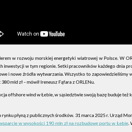
iderem w rozwoju morskiej energetyki wiatrowej w Polsce. W O
h inwestycji w tym regionie. Setki pracowników każdego dnia pro
yłowe i nowe źródła wytwarzania. Wszystko to zapowiedzieliśmy w
t 380 mld zł – mówił Ireneusz Fąfara z ORLENu.
ja offshore wind w Łebie, w sąsiedztwie swoją bazę buduje też kon
ego rynku płyną z publicznych środków. 31 marca 2025 r. Urząd M
wsparcie w wysokości 190 mln zł na rozbudowę portu w Łebie
.