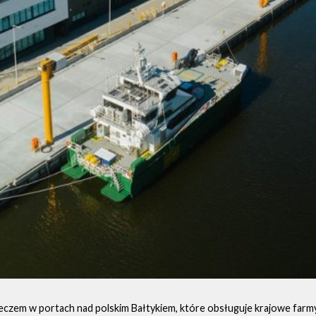
czem w portach nad polskim Bałtykiem, które obsługuje krajowe farm