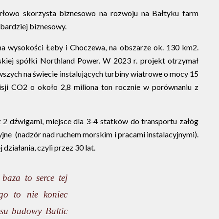
arłowo skorzysta biznesowo na rozwoju na Bałtyku farm
bardziej biznesowy.
 na wysokości Łeby i Choczewa, na obszarze ok. 130 km2.
kiej spółki Northland Power. W 2023 r. projekt otrzymał
wszych na świecie instalujących turbiny wiatrowe o mocy 15
isji CO2 o około 2,8 miliona ton rocznie w porównaniu z
 2 dźwigami, miejsce dla 3-4 statków do transportu załóg
jne (nadzór nad ruchem morskim i pracami instalacyjnymi).
ziałania, czyli przez 30 lat.
baza to serce tej
ego to nie koniec
esu budowy Baltic