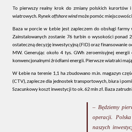
To pierwszy realny krok do zmiany polskich kurortów 
wiatrowych. Rynek
offshore wind
może pomóc miejscowościom
Baza w porcie w Łebie jest zapleczem do obsługi farmy 
Zainstalowanych zostanie 76 turbin o wysokości ponad 2
ostateczną decyzję inwestycyjną (FID) oraz finansowanie o
MW. Generując około 4 tys. GWh zeroemisyjnej energii e
konwencjonalnymi źródłami energii. Pierwsze wiatraki mają
W Łebie na terenie 1,1 ha zbudowano m.in. magazyn częśc
(CTV), zaplecze dla jednostek transportowych, biura i po
Szacunkowy koszt inwestycji to ok. 62 mln zł. Baza zatrudni
– Będziemy pierw
operacji. Polsk
naszych inwestyc