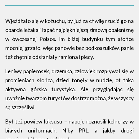
Wjeżdżało się w kożuchu, by już za chwilę rzucić go na
oparcie leżaka i łapać najpiękniejszą zimową opaleniznę
w ówczesnej Polsce. Im bliżej budynku tym słońce
mocniej grzało, więc panowie bez podkoszulków, panie
też chętnie odsłaniały ramiona i plecy.
Leniwy papierosek, drzemka, człowiek rozpływał się w
promieniach słońca, dzieci tonęły w nudzie, ot taka
aktywna górska turystyka. Ale przyglądając się
uważnie twarzom turystów dostrzc można, że wszyscy
są szczęśliwi.
Był też powiew luksusu – napoje roznosili kelnerzy w
białych uniformach. Niby PRL, a jakby drogi