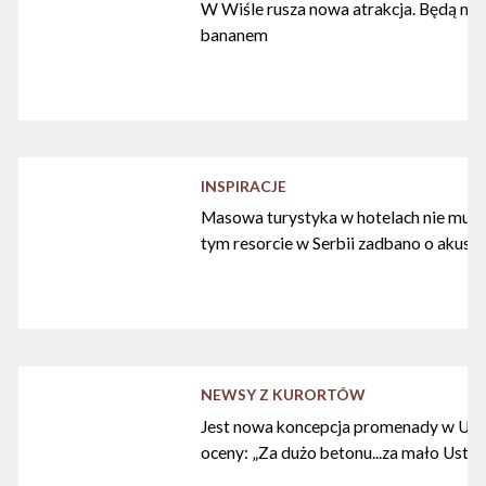
W Wiśle rusza nowa atrakcja. Będą nart
bananem
INSPIRACJE
Masowa turystyka w hotelach nie musi
tym resorcie w Serbii zadbano o akust
NEWSY Z KURORTÓW
Jest nowa koncepcja promenady w Ustc
oceny: „Za dużo betonu...za mało Ustki