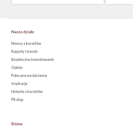
Nasze działy
Newsy z kurortów
Raporty i trendy
Bezpieczne inwestowanie
Opinie
Polecane wydarzenia
Inspiracje
Historie z kurortów
Pit stop
Różne