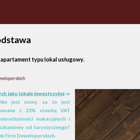
odstawa
y apartament typu lokal usługowy.
weloperskich
h jako lokale inwestycyjne
w
Nie jest nowy, za to jest
zedawane z 23% stawką VAT
ieruchomości wakacyjnych i
ieszkaniowy od turystycznego?
ek Firm Deweloperskich.