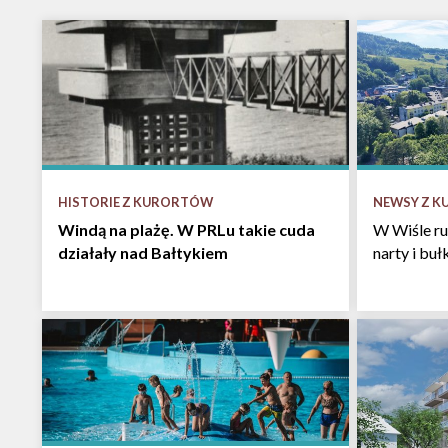
HISTORIE Z KURORTÓW
NEWSY Z 
Windą na plażę. W PRLu takie cuda
W Wiśle ru
działały nad Bałtykiem
narty i bu