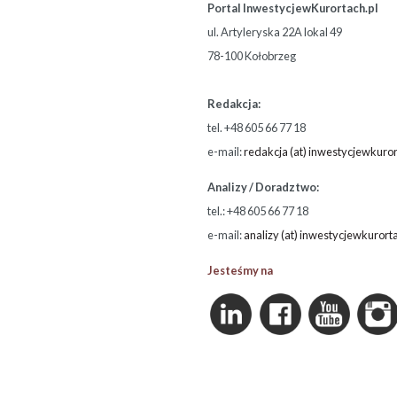
Portal InwestycjewKurortach.pl
ul. Artyleryska 22A lokal 49
78-100 Kołobrzeg
Redakcja:
tel. +48 605 66 77 18
e-mail:
redakcja (at) inwestycjewkuror
Analizy / Doradztwo:
tel.: +48 605 66 77 18
e-mail:
analizy (at) inwestycjewkurort
Jesteśmy na