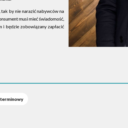
, tak by nie narazić nabywców na
Konsument musi mieć świadomość,
im i będzie zobowiązany zapłacić
oterminowy