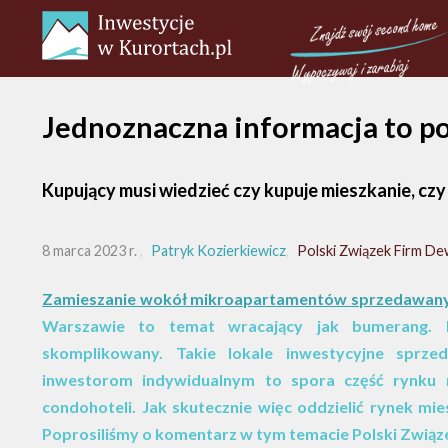
Jednoznaczna informacja to p
Kupujący musi wiedzieć czy kupuje mieszkanie, cz
8 marca 2023 r.
Patryk Kozierkiewicz
Polski Związek Firm De
Zamieszanie wokół mikroapartamentów sprzedawanyc
Warszawie to temat wracający jak bumerang. 
skomplikowany. Takie lokale inwestycyjne spr
inwestorom indywidualnym to spora część rynku n
condohoteli. Jak skutecznie więc oddzielić rynek m
Poprosiliśmy o komentarz w tym temacie Polski Związ