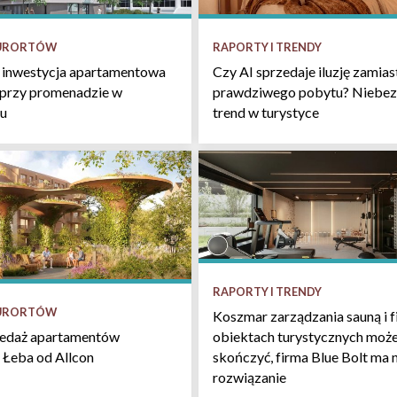
KURORTÓW
RAPORTY I TRENDY
 inwestycja apartamentowa
Czy AI sprzedaje iluzję zamias
 przy promenadzie w
prawdziwego pobytu? Niebez
u
trend w turystyce
RAPORTY I TRENDY
KURORTÓW
Koszmar zarządzania sauną i f
obiektach turystycznych może
zedaż apartamentów
skończyć, firma Blue Bolt ma 
 Łeba od Allcon
rozwiązanie