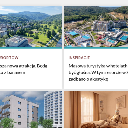
INSPIRACJE
KURORTÓW
Masowa turystyka w hotelach 
sza nowa atrakcja. Będą
być głośna. W tym resorcie w 
łka z bananem
zadbano o akustykę