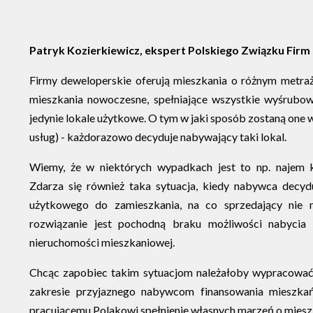
Patryk Kozierkiewicz, ekspert Polskiego Związku Firm
Firmy deweloperskie oferują mieszkania o różnym metraż
mieszkania nowoczesne, spełniające wszystkie wyśrubo
jedynie lokale użytkowe. O tym w jaki sposób zostaną one 
usług) - każdorazowo decyduje nabywający taki lokal.
Wiemy, że w niektórych wypadkach jest to np. najem k
Zdarza się również taka sytuacja, kiedy nabywca decydu
użytkowego do zamieszkania, na co sprzedający nie 
rozwiązanie jest pochodną braku możliwości nabycia p
nieruchomości mieszkaniowej.
Chcąc zapobiec takim sytuacjom należałoby wypracować 
zakresie przyjaznego nabywcom finansowania mieszka
pracującemu Polakowi spełnienie własnych marzeń o miesz