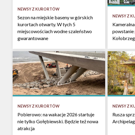
NEWSY Z KURORTÓW
NEWSY Z 
Sezon na miejskie baseny w górskich
kurortach otwarty. W tych 5
Kameralna
miejscowościach wodne szaleństwo
powstanie
gwarantowane
Kołobrzeg
NEWSY Z KURORTÓW
NEWSY Z 
Pobierowo: na wakacje 2026 startuje
Rusza spr
nie tylko Gołębiewski. Będzie też nowa
Archipelag
atrakcja