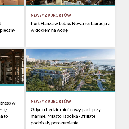
NEWSY Z KURORTÓW
t
Port Hanza w Łebie. Nowa restauracja z
pieczny
widokiem na wodę
NEWSY Z KURORTÓW
itness w
 się
Gdynia będzie mieć nowy park przy
na to
marinie. Miasto i spółka Affiliate
podpisały porozumienie