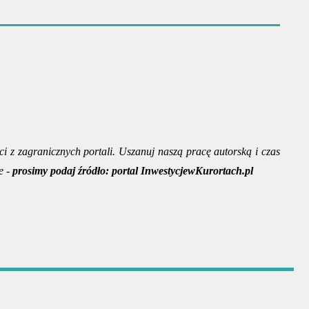
ci z zagranicznych portali. Uszanuj naszą pracę autorską i czas
e -
prosimy podaj źródło:
portal InwestycjewKurortach.pl