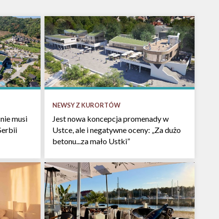
NEWSY Z KURORTÓW
nie musi
Jest nowa koncepcja promenady w
Serbii
Ustce, ale i negatywne oceny: „Za dużo
betonu...za mało Ustki”