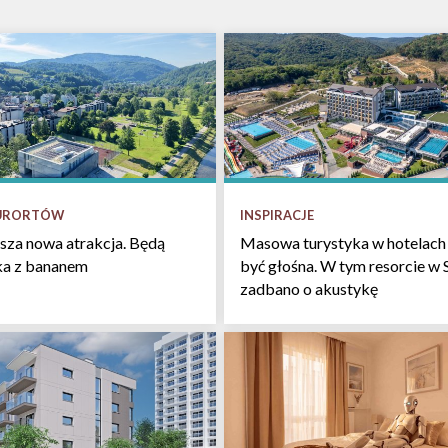
INSPIRACJE
KURORTÓW
Masowa turystyka w hotelach 
sza nowa atrakcja. Będą
być głośna. W tym resorcie w 
łka z bananem
zadbano o akustykę