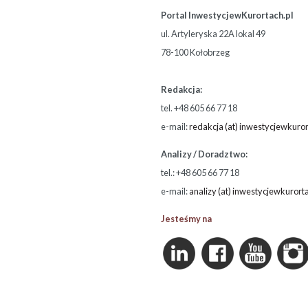
Portal InwestycjewKurortach.pl
ul. Artyleryska 22A lokal 49
78-100 Kołobrzeg
Redakcja:
tel. +48 605 66 77 18
e-mail:
redakcja (at) inwestycjewkuror
Analizy / Doradztwo:
tel.: +48 605 66 77 18
e-mail:
analizy (at) inwestycjewkurort
Jesteśmy na