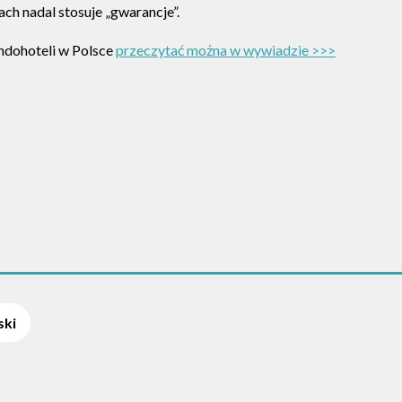
ch nadal stosuje „gwarancje”.
ondohoteli w Polsce
przeczytać można w wywiadzie >>>
ski