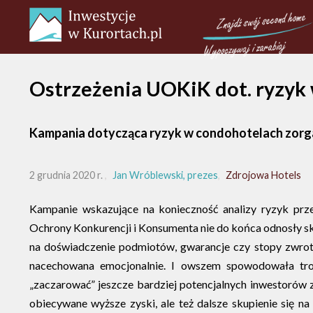
Ostrzeżenia UOKiK dot. ryzyk 
Kampania dotycząca ryzyk w condohotelach zorga
2 grudnia 2020 r.
Jan Wróblewski, prezes
Zdrojowa Hotels
Kampanie wskazujące na konieczność analizy ryzyk prz
Ochrony Konkurencji i Konsumenta nie do końca odnosły sku
na doświadczenie podmiotów, gwarancje czy stopy zwrotu.
nacechowana emocjonalnie. I owszem spowodowała troch
„zaczarować” jeszcze bardziej potencjalnych inwestorów 
obiecywane wyższe zyski, ale też dalsze skupienie się n