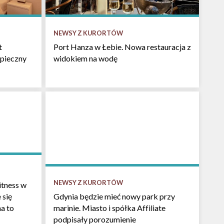
NEWSY Z KURORTÓW
t
Port Hanza w Łebie. Nowa restauracja z
pieczny
widokiem na wodę
NEWSY Z KURORTÓW
itness w
 się
Gdynia będzie mieć nowy park przy
na to
marinie. Miasto i spółka Affiliate
podpisały porozumienie