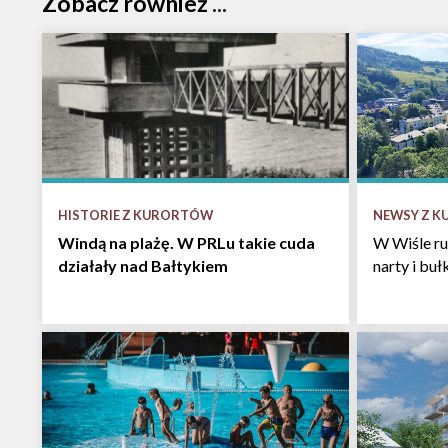
Zobacz również ...
HISTORIE Z KURORTÓW
NEWSY Z 
Windą na plażę. W PRLu takie cuda
W Wiśle ru
działały nad Bałtykiem
narty i bu