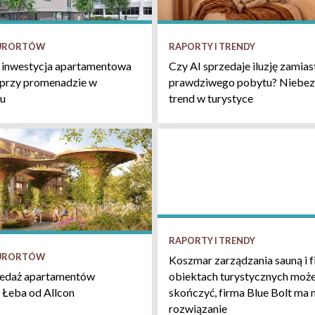
KURORTÓW
RAPORTY I TRENDY
 inwestycja apartamentowa
Czy AI sprzedaje iluzję zamias
 przy promenadzie w
prawdziwego pobytu? Niebez
u
trend w turystyce
RAPORTY I TRENDY
KURORTÓW
Koszmar zarządzania sauną i f
obiektach turystycznych może
zedaż apartamentów
skończyć, firma Blue Bolt ma 
 Łeba od Allcon
rozwiązanie