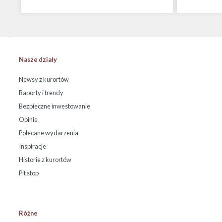
Nasze działy
Newsy z kurortów
Raporty i trendy
Bezpieczne inwestowanie
Opinie
Polecane wydarzenia
Inspiracje
Historie z kurortów
Pit stop
Różne