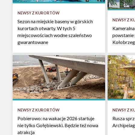
NEWSY Z KURORTÓW
NEWSY Z 
Sezon na miejskie baseny w górskich
kurortach otwarty. W tych 5
Kameralna
miejscowościach wodne szaleństwo
powstanie
gwarantowane
Kołobrzeg
NEWSY Z KURORTÓW
NEWSY Z 
Pobierowo: na wakacje 2026 startuje
Rusza spr
nie tylko Gołębiewski. Będzie też nowa
Archipelag
atrakcja