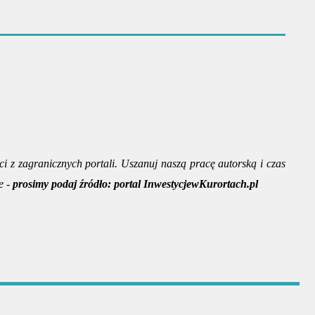
ci z zagranicznych portali. Uszanuj naszą pracę autorską i czas
e -
prosimy podaj źródło:
portal InwestycjewKurortach.pl