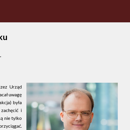
ku
.
rzez Urząd
racał uwagę
akcja) była
zachęcić i
ą nie tylko
przyciągać.