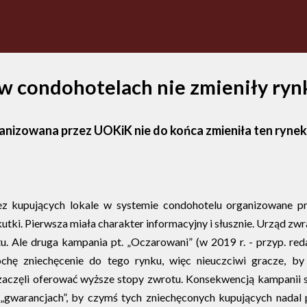
w condohotelach nie zmieniły ryn
nizowana przez UOKiK nie do końca zmieniła ten rynek
ez kupujących lokale w systemie condohotelu organizowane p
tki. Pierwsza miała charakter informacyjny i słusznie. Urząd zw
 Ale druga kampania pt. „Oczarowani” (w 2019 r. - przyp. red
ę zniechęcenie do tego rynku, więc nieuczciwi gracze, by 
zaczęli oferować wyższe stopy zwrotu. Konsekwencją kampanii s
a „gwarancjach”, by czymś tych zniechęconych kupujących nadal 