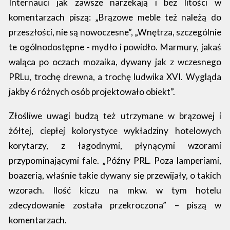
Internauci jak zawsze narzekają i bez litości w
komentarzach piszą: „Brązowe meble też należą do
przeszłości, nie są nowoczesne”, „Wnętrza, szczególnie
te ogólnodostępne - mydło i powidło. Marmury, jakaś
waląca po oczach mozaika, dywany jak z wczesnego
PRLu, trochę drewna, a trochę ludwika XVI. Wygląda
jakby 6 różnych osób projektowało obiekt”.
Złośliwe uwagi budzą też utrzymane w brązowej i
żółtej, ciepłej kolorystyce wykładziny hotelowych
korytarzy, z łagodnymi, płynącymi wzorami
przypominającymi fale. „Późny PRL. Poza lamperiami,
boazerią, właśnie takie dywany się przewijały, o takich
wzorach. Ilość kiczu na mkw. w tym hotelu
zdecydowanie została przekroczona” – piszą w
komentarzach.