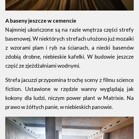
A baseny jeszcze w cemencie
Najmniej ukończone są na razie wnętrza części strefy
basenowej. W niektórych strefach ułożono już mozaiki
z wzorami plam i ryb na ścianach, a niecki basenów
zdobią drobne, niebieskie kafelki. W budowie jeszcze
część ze zjeżdżalniami wodnymi.
Strefa jacuzzi przypomina trochę sceny z filmu science
fiction. Ustawione w rzędzie wanny wyglądają jak
kokony dla ludzi, niczym power plant w Matrixie. Na
prawo w żółtych panie, w niebieskich panowie.