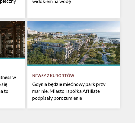
pieczny
widokiem na wodę
NEWSY Z KURORTÓW
itness w
 się
Gdynia będzie mieć nowy park przy
na to
marinie. Miasto i spółka Affiliate
podpisały porozumienie