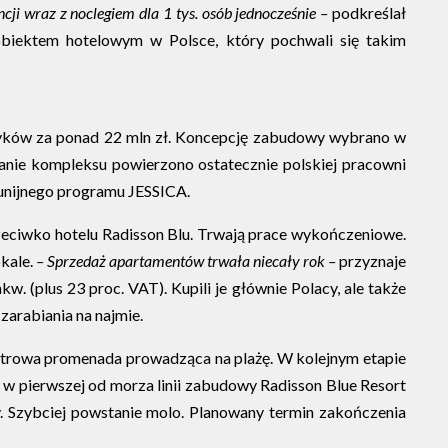
ncji wraz z noclegiem dla 1 tys. osób jednocześnie –
podkreślał
obiektem hotelowym w Polsce, który pochwali się takim
czyków za ponad 22 mln zł. Koncepcję zabudowy wybrano w
anie kompleksu powierzono ostatecznie polskiej pracowni
 unijnego programu JESSICA.
rzeciwko hotelu Radisson Blu. Trwają prace wykończeniowe.
okale.
– Sprzedaż apartamentów trwała niecały rok –
przyznaje
. (plus 23 proc. VAT). Kupili je głównie Polacy, ale także
zarabiania na najmie.
trowa promenada prowadząca na plażę. W kolejnym etapie
w pierwszej od morza linii zabudowy Radisson Blue Resort
ny. Szybciej powstanie molo. Planowany termin zakończenia