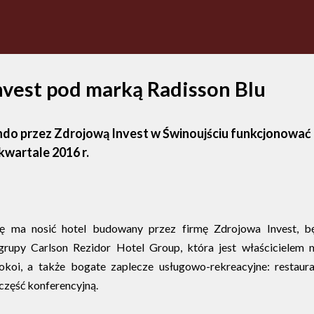
vest pod marką Radisson Blu
do przez Zdrojową Invest w Świnoujściu funkcjonować
kwartale 2016 r.
wę ma nosić hotel budowany przez firmę Zdrojowa Invest, b
rupy Carlson Rezidor Hotel Group, która jest właścicielem 
oi, a także bogate zaplecze usługowo-rekreacyjne: restaura
 część konferencyjną.