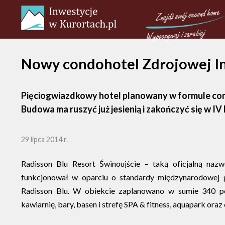
Nowy condohotel Zdrojowej In
Pięciogwiazdkowy hotel planowany w formule con
Budowa ma ruszyć już jesienią i zakończyć się w IV 
29 lipca 2014 r.
Radisson Blu Resort Świnoujście – taką oficjalną naz
funkcjonował w oparciu o standardy międzynarodowej g
Radisson Blu. W obiekcie zaplanowano w sumie 340 pok
kawiarnię, bary, basen i strefę SPA & fitness, aquapark oraz