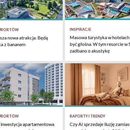
INSPIRACJE
KURORTÓW
Masowa turystyka w hotelach 
sza nowa atrakcja. Będą
być głośna. W tym resorcie w 
łka z bananem
zadbano o akustykę
KURORTÓW
RAPORTY I TRENDY
 inwestycja apartamentowa
Czy AI sprzedaje iluzję zamias