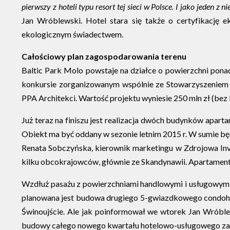
pierwszy z hoteli typu resort tej sieci w Polsce. I jako jeden z
Jan Wróblewski. Hotel stara się także o certyfikację
ekologicznym świadectwem.
Całościowy plan zagospodarowania terenu
Baltic Park Molo powstaje na działce o powierzchni pon
konkursie zorganizowanym wspólnie ze Stowarzyszeniem A
PPA Architekci. Wartość projektu wyniesie 250 mln zł (bez
Już teraz na finiszu jest realizacja dwóch budynków apar
Obiekt ma być oddany w sezonie letnim 2015 r. W sumie będ
Renata Sobczyńska, kierownik marketingu w Zdrojowa Invest
kilku obcokrajowców, głównie ze Skandynawii. Apartamenty 
Wzdłuż pasażu z powierzchniami handlowymi i usługowym
planowana jest budowa drugiego 5-gwiazdkowego condohote
Świnoujście. Ale jak poinformował we wtorek Jan Wróblews
budowy całego nowego kwartału hotelowo-usługowego zap