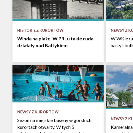
HISTORIE Z KURORTÓW
NEWSY Z 
Windą na plażę. W PRLu takie cuda
W Wiśle ru
działały nad Bałtykiem
narty i bu
NEWSY Z KURORTÓW
NEWSY Z 
Sezon na miejskie baseny w górskich
kurortach otwarty. W tych 5
Kameralna