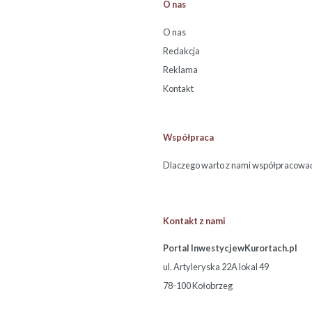
O nas
O nas
Redakcja
Reklama
Kontakt
Współpraca
Dlaczego warto z nami współpracowa
Kontakt z nami
Portal InwestycjewKurortach.pl
ul. Artyleryska 22A lokal 49
78-100 Kołobrzeg