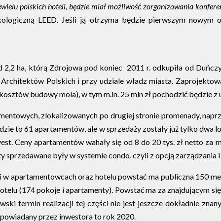
 niewielu polskich hoteli, będzie miał możliwość zorganizowania konfere
 ekologiczną LEED. Jeśli ją otrzyma będzie pierwszym nowym 
ad 2,2 ha, którą Zdrojowa pod koniec 2011 r. odkupiła od Duń
rchitektów Polskich i przy udziale władz miasta. Zaprojektow
 kosztów budowy mola), w tym m.in. 25 mln zł pochodzić będzie z
tamentowych, zlokalizowanych po drugiej stronie promenady, nap
zie to 61 apartamentów, ale w sprzedaży zostały już tylko dwa l
. Ceny apartamentów wahały się od 8 do 20 tys. zł netto za mkw
sprzedawane były w systemie condo, czyli z opcją zarządzania i 
i w apartamentowcach oraz hotelu powstać ma publiczna 150 me
lu (174 pokoje i apartamenty). Powstać ma za znajdującym się 
ki termin realizacji tej części nie jest jeszcze dokładnie zna
owiadany przez inwestora to rok 2020.