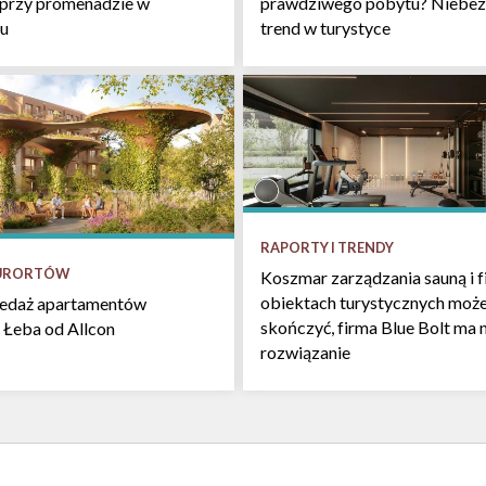
 przy promenadzie w
prawdziwego pobytu? Niebez
u
trend w turystyce
RAPORTY I TRENDY
KURORTÓW
Koszmar zarządzania sauną i f
obiektach turystycznych może
zedaż apartamentów
skończyć, firma Blue Bolt ma 
 Łeba od Allcon
rozwiązanie