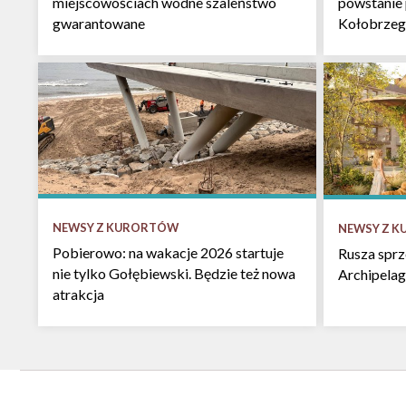
miejscowościach wodne szaleństwo
powstanie
gwarantowane
Kołobrzeg
NEWSY Z KURORTÓW
NEWSY Z 
Pobierowo: na wakacje 2026 startuje
Rusza spr
nie tylko Gołębiewski. Będzie też nowa
Archipelag
atrakcja