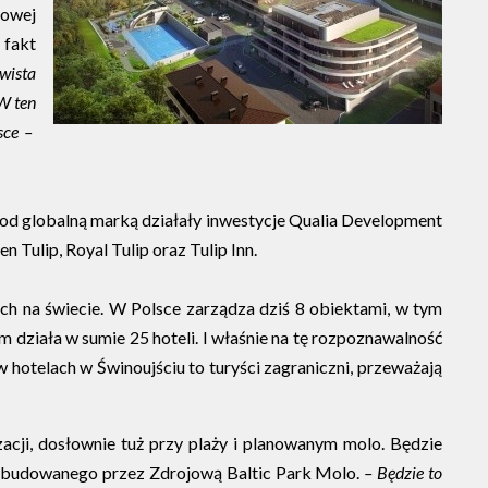
owej
 fakt
ywista
W ten
sce –
od globalną marką działały inwestycje Qualia Development
Tulip, Royal Tulip oraz Tulip Inn.
ch na świecie. W Polsce zarządza dziś 8 obiektami, w tym
działa w sumie 25 hoteli. I właśnie na tę rozpoznawalność
 hotelach w Świnoujściu to turyści zagraniczni, przeważają
acji, dosłownie tuż przy plaży i planowanym molo. Będzie
su budowanego przez Zdrojową Baltic Park Molo.
– Będzie to