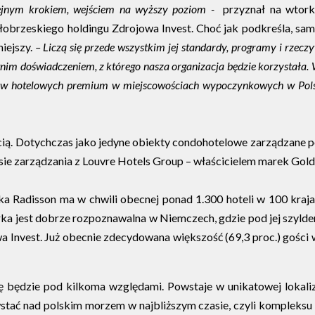
lejnym krokiem, wejściem na wyższy poziom -
przyznał na wtork
łobrzeskiego holdingu Zdrojowa Invest. Choć jak podkreśla, sam
iejszy.
– Liczą się przede wszystkim jej standardy, programy i rzecz
nim doświadczeniem, z którego nasza organizacja będzie korzystała. 
któw hotelowych premium w miejscowościach wypoczynkowych w Pol
ią. Dotychczas jako jedyne obiekty condohotelowe zarządzane p
e zarządzania z Louvre Hotels Group – właścicielem marek Golden 
ka Radisson ma w chwili obecnej ponad 1.300 hoteli w 100 kraja
jest dobrze rozpoznawalna w Niemczech, gdzie pod jej szyldem 
 Invest. Już obecnie zdecydowana większość (69,3 proc.) gości w
ę będzie pod kilkoma względami. Powstaje w unikatowej lokaliz
powstać nad polskim morzem w najbliższym czasie, czyli komplek