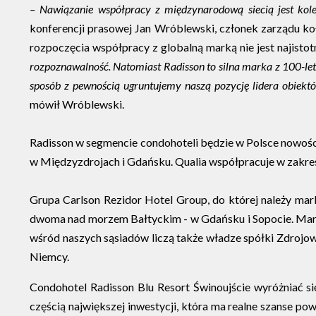
– Nawiązanie współpracy z międzynarodową siecią jest ko
konferencji prasowej Jan Wróblewski, członek zarządu ko
rozpoczęcia współpracy z globalną marką nie jest najistotn
rozpoznawalność. Natomiast Radisson to silna marka z 100-let
sposób z pewnością ugruntujemy naszą pozycję lidera obie
mówił Wróblewski.
Radisson w segmencie condohoteli będzie w Polsce nowośc
w Międzyzdrojach i Gdańsku. Qualia współpracuje w zakresi
Grupa Carlson Rezidor Hotel Group, do której należy mar
dwoma nad morzem Bałtyckim - w Gdańsku i Sopocie. Marka 
wśród naszych sąsiadów liczą także władze spółki Zdrojowa
Niemcy.
Condohotel Radisson Blu Resort Świnoujście wyróżniać si
częścią największej inwestycji, która ma realne szanse 