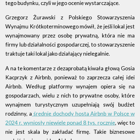
tego budynku, czyli w jego ocenie wystarczające.
Grzegorz Żurawski z Polskiego Stowarzyszenia
Wynajmu Krótkoterminowego mówił, że jeśli lokal jest
wynajmowany przez osobę prywatną, która nie ma
firmy lub działalności gospodarczej, to stowarzyszenie
traktuje taki lokal jako działający nielegalnie.
A na te komentarze z dezaprobatą kiwała głową Gosia
Kacprzyk z Airbnb, ponieważ to zaprzecza całej idei
Airbnb. Według platformy wynajem opiera się na
gospodarzach, wielu z nich to prywatne osoby, które
wynajmem turystycznym uzupełniają swój budżet
rodzinny, a
średnie dochody hosta Airbnb w Polsce w
2024 r. wyniosły niewiele ponad 8 tys. rocznie
, więc to
nie jest skala by zakładać firmę. Takie biznesowe