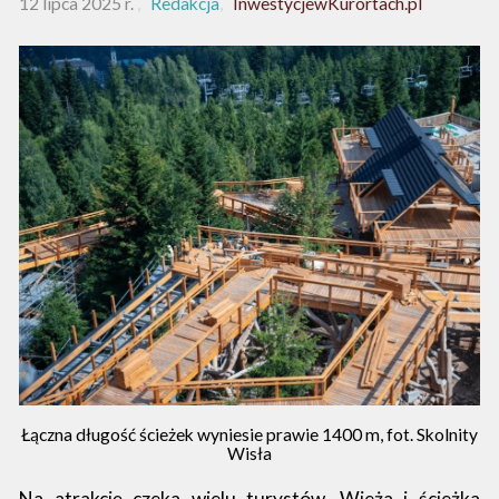
12 lipca 2025 r.
Redakcja
InwestycjewKurortach.pl
Łączna długość ścieżek wyniesie prawie 1400 m, fot. Skolnity
Wisła
Na atrakcję czeka wielu turystów. Wieża i ścieżka