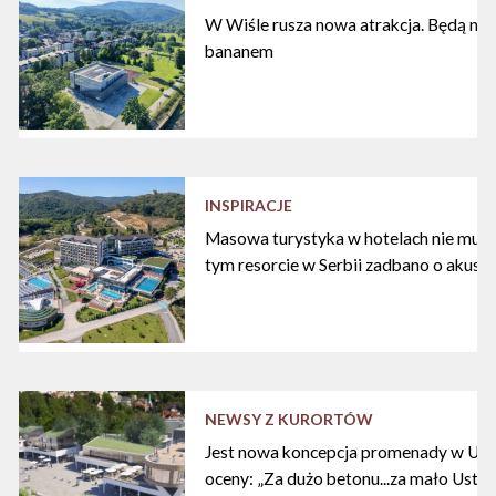
W Wiśle rusza nowa atrakcja. Będą nart
bananem
INSPIRACJE
Masowa turystyka w hotelach nie musi
tym resorcie w Serbii zadbano o akust
NEWSY Z KURORTÓW
Jest nowa koncepcja promenady w Ustc
oceny: „Za dużo betonu...za mało Ustki