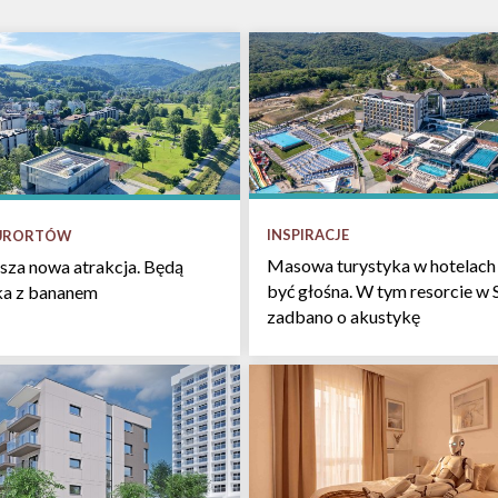
INSPIRACJE
KURORTÓW
Masowa turystyka w hotelach 
sza nowa atrakcja. Będą
być głośna. W tym resorcie w 
łka z bananem
zadbano o akustykę