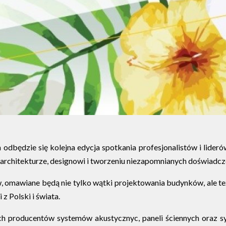
będzie się kolejna edycja spotkania profesjonalistów i lideró
j architekturze, designowi i tworzeniu niezapomnianych doświadc
w, omawiane będą nie tylko wątki projektowania budynków, ale
z Polski i świata.
ch producentów systemów akustycznyc, paneli ściennych oraz sy