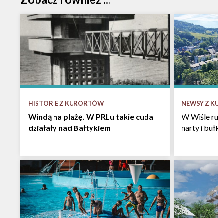
HISTORIE Z KURORTÓW
NEWSY Z 
Windą na plażę. W PRLu takie cuda
W Wiśle ru
działały nad Bałtykiem
narty i bu