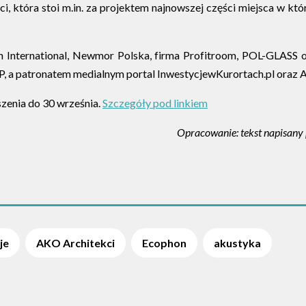
i, która stoi m.in. za projektem najnowszej części miejsca w k
on International, Newmor Polska, firma Profitroom, POL-GLASS
a patronatem medialnym portal InwestycjewKurortach.pl oraz Arc
szenia do 30 września.
Szczegóły pod linkiem
Opracowanie: tekst napisany 
je
AKO Architekci
Ecophon
akustyka