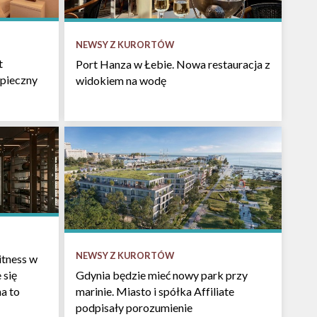
NEWSY Z KURORTÓW
t
Port Hanza w Łebie. Nowa restauracja z
pieczny
widokiem na wodę
NEWSY Z KURORTÓW
itness w
 się
Gdynia będzie mieć nowy park przy
na to
marinie. Miasto i spółka Affiliate
podpisały porozumienie