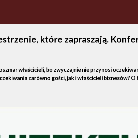
estrzenie, które zapraszają. Konfe
szmar właścicieli, bo zwyczajnie nie przynosi oczekiwa
zekiwania zarówno gości, jak i właścicieli biznesów? O