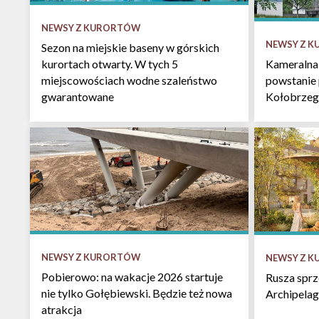
NEWSY Z KURORTÓW
NEWSY Z 
Sezon na miejskie baseny w górskich
kurortach otwarty. W tych 5
Kameralna
miejscowościach wodne szaleństwo
powstanie
gwarantowane
Kołobrzeg
NEWSY Z KURORTÓW
NEWSY Z 
Pobierowo: na wakacje 2026 startuje
Rusza spr
nie tylko Gołębiewski. Będzie też nowa
Archipelag
atrakcja