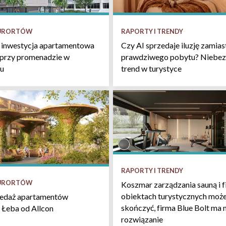
KURORTÓW
RAPORTY I TRENDY
 inwestycja apartamentowa
Czy AI sprzedaje iluzję zamias
 przy promenadzie w
prawdziwego pobytu? Niebez
u
trend w turystyce
RAPORTY I TRENDY
KURORTÓW
Koszmar zarządzania sauną i f
obiektach turystycznych może
zedaż apartamentów
skończyć, firma Blue Bolt ma 
 Łeba od Allcon
rozwiązanie