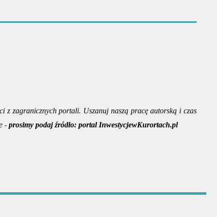
ci z zagranicznych portali. Uszanuj naszą pracę autorską i czas
e -
prosimy podaj źródło:
portal InwestycjewKurortach.pl