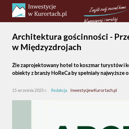
Architektura gościnności - Prz
w Międzyzdrojach
Źle zaprojektowany hotel to koszmar turystów i ko
obiekty z branży HoReCa by spełniały najwyższe oc
15 września 2025 r.
Redakcja
InwestycjewKurortach.pl