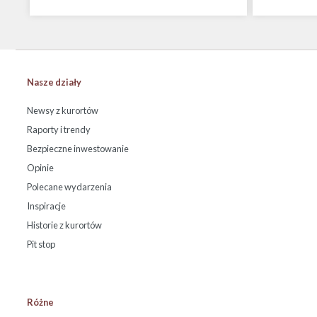
Nasze działy
Newsy z kurortów
Raporty i trendy
Bezpieczne inwestowanie
Opinie
Polecane wydarzenia
Inspiracje
Historie z kurortów
Pit stop
Różne