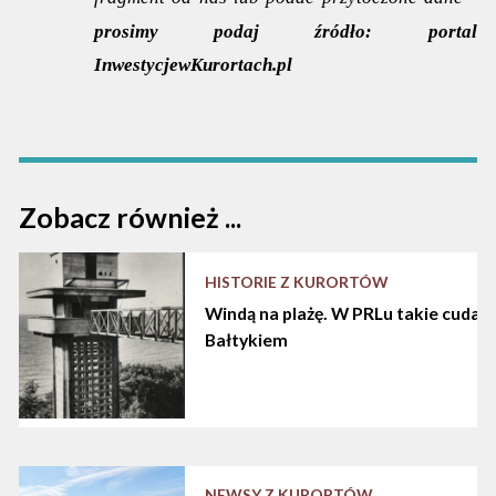
prosimy podaj źródło:
portal
InwestycjewKurortach.pl
Zobacz również ...
HISTORIE Z KURORTÓW
Windą na plażę. W PRLu takie cuda d
Bałtykiem
NEWSY Z KURORTÓW