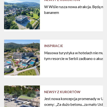
W Wiśle rusza nowa atrakcja. Będą nart
bananem
INSPIRACJE
Masowa turystyka w hotelach nie musi
tym resorcie w Serbii zadbano o akust
NEWSY Z KURORTÓW
Jest nowa koncepcja promenady w Ustc
oceny: „Za dużo betonu...za mało Ustki