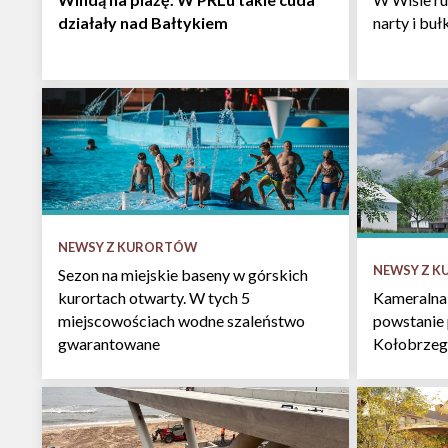
działały nad Bałtykiem
narty i bu
NEWSY Z KURORTÓW
NEWSY Z 
Sezon na miejskie baseny w górskich
kurortach otwarty. W tych 5
Kameralna
miejscowościach wodne szaleństwo
powstanie
gwarantowane
Kołobrzeg