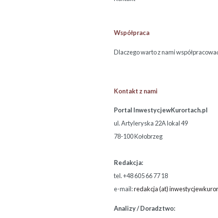
Współpraca
Dlaczego warto z nami współpracowa
Kontakt z nami
Portal InwestycjewKurortach.pl
ul. Artyleryska 22A lokal 49
78-100 Kołobrzeg
Redakcja:
tel. +48 605 66 77 18
e-mail:
redakcja (at) inwestycjewkuror
Analizy / Doradztwo: