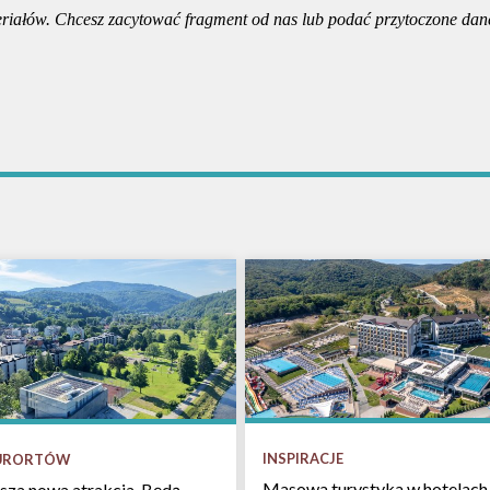
riałów. Chcesz zacytować fragment od nas lub podać przytoczone dan
INSPIRACJE
KURORTÓW
Masowa turystyka w hotelach 
sza nowa atrakcja. Będą