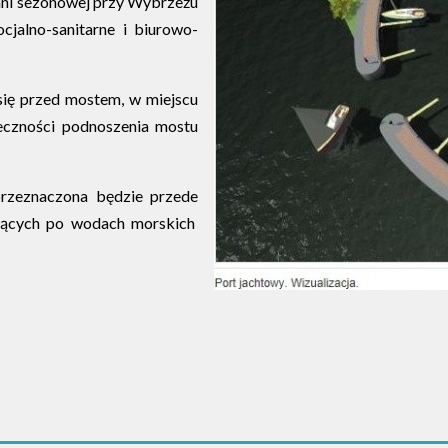
ani sezonowej przy Wybrzeżu
cjalno-sanitarne i biurowo-
 się przed mostem, w miejscu
czności podnoszenia mostu
przeznaczona będzie przede
jących po wodach morskich