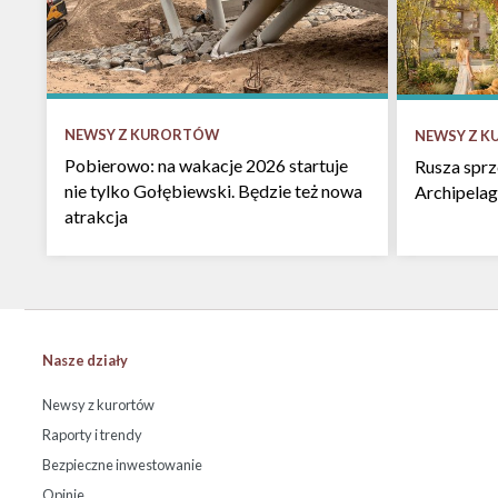
NEWSY Z KURORTÓW
NEWSY Z 
Pobierowo: na wakacje 2026 startuje
Rusza spr
nie tylko Gołębiewski. Będzie też nowa
Archipelag
atrakcja
Nasze działy
Newsy z kurortów
Raporty i trendy
Bezpieczne inwestowanie
Opinie