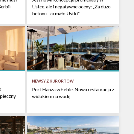
Serbii
Ustce, ale i negatywne oceny: „Za dużo
betonu...za mało Ustki”
NEWSY Z KURORTÓW
t
Port Hanza w Łebie. Nowa restauracja z
pieczny
widokiem na wodę