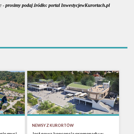
e -
prosimy podaj źródło:
portal InwestycjewKurortach.pl
NEWSY Z KURORTÓW
nie musi
Jest nowa koncepcja promenady w