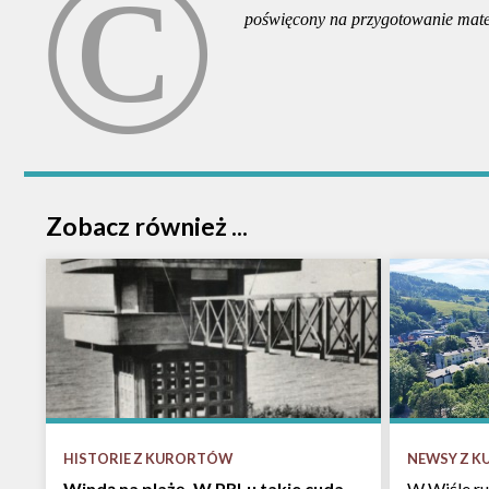
poświęcony na przygotowanie mate
Zobacz również ...
HISTORIE Z KURORTÓW
NEWSY Z 
Windą na plażę. W PRLu takie cuda
W Wiśle ru