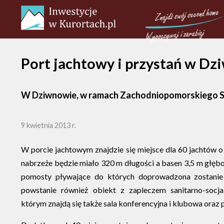
Port jachtowy i przystań w D
W Dziwnowie, w ramach Zachodniopomorskiego Szla
9 kwietnia 2013 r.
W porcie jachtowym znajdzie się miejsce dla 60 jachtów 
nabrzeże będzie miało 320 m długości a basen 3,5 m głęb
pomosty pływające do których doprowadzona zostanie
powstanie również obiekt z zapleczem sanitarno-socjal
którym znajdą się także sala konferencyjna i klubowa ora