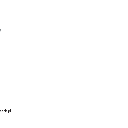
ć
tach.pl