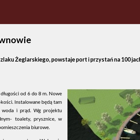
ziwnowie
ku Żeglarskiego, powstaje port i przystań na 100 jac
o długości od 6 do 8 m. Nowe
okości. Instalowane będą tam
 woda i prąd. Wg projektu
nym- toalety, prysznice, w
z pomieszczenia biurowe.