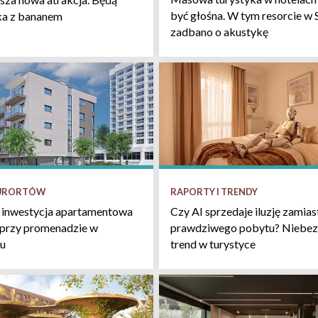
być głośna. W tym resorcie w 
łka z bananem
zadbano o akustykę
KURORTÓW
RAPORTY I TRENDY
 inwestycja apartamentowa
Czy AI sprzedaje iluzję zamias
 przy promenadzie w
prawdziwego pobytu? Niebez
u
trend w turystyce