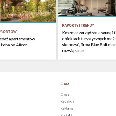
RAPORTY I TRENDY
KURORTÓW
Koszmar zarządzania sauną i f
obiektach turystycznych może
zedaż apartamentów
skończyć, firma Blue Bolt ma 
 Łeba od Allcon
rozwiązanie
O nas
O nas
Redakcja
Reklama
Kontakt