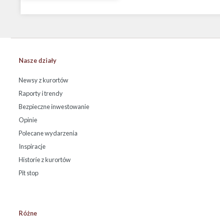
Nasze działy
Newsy z kurortów
Raporty i trendy
Bezpieczne inwestowanie
Opinie
Polecane wydarzenia
Inspiracje
Historie z kurortów
Pit stop
Różne