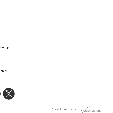
tach.pl
ach.pl
Projekt i realizacja: