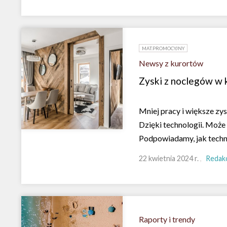
MAT.PROMOCYJNY
Newsy z kurortów
Zyski z noclegów w 
Mniej pracy i większe zy
Dzięki technologii. Może
Podpowiadamy, jak techn
22 kwietnia 2024 r.
Redakc
Raporty i trendy