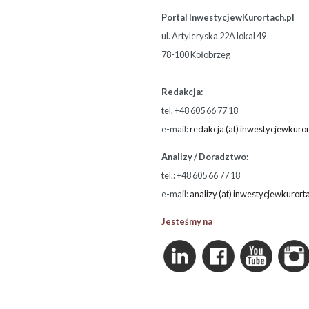
Portal InwestycjewKurortach.pl
ul. Artyleryska 22A lokal 49
78-100 Kołobrzeg
Redakcja:
tel. +48 605 66 77 18
e-mail:
redakcja (at) inwestycjewkuror
Analizy / Doradztwo:
tel.: +48 605 66 77 18
e-mail:
analizy (at) inwestycjewkurort
Jesteśmy na