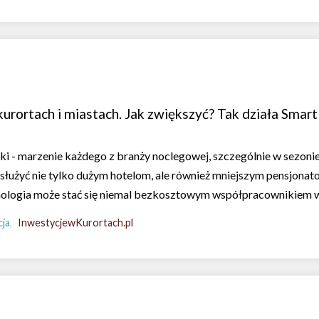
kurortach i miastach. Jak zwiększyć? Tak działa Smar
ski - marzenie każdego z branży noclegowej, szczególnie w sezon
 służyć nie tylko dużym hotelom, ale również mniejszym pensjona
ologia może stać się niemal bezkosztowym współpracownikiem w
ja
InwestycjewKurortach.pl