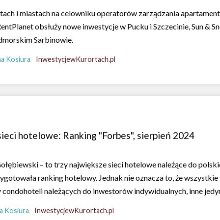
tach i miastach na celowniku operatorów zarządzania apartament
RentPlanet obsłuży nowe inwestycje w Pucku i Szczecinie, Sun & Sn
dmorskim Sarbinowie.
a Kosiura
InwestycjewKurortach.pl
ieci hotelowe: Ranking "Forbes", sierpień 2024
ołębiewski – to trzy największe sieci hotelowe należące do polsk
gotowała ranking hotelowy. Jednak nie oznacza to, że wszystkie 
 condohoteli należących do inwestorów indywidualnych, inne jedyn
a Kosiura
InwestycjewKurortach.pl