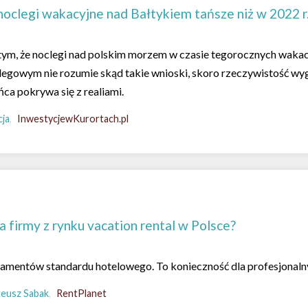
noclegi wakacyjne nad Bałtykiem tańsze niż w 2022 r
tym, że noclegi nad polskim morzem w czasie tegorocznych wakacji
clegowym nie rozumie skąd takie wnioski, skoro rzeczywistość w
ńca pokrywa się z realiami.
ja
InwestycjewKurortach.pl
a firmy z rynku vacation rental w Polsce?
amentów standardu hotelowego. To konieczność dla profesjonalnyc
eusz Sabak
RentPlanet