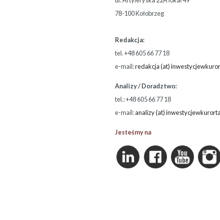
ul. Artyleryska 22A lokal 49
78-100 Kołobrzeg
Redakcja:
tel. +48 605 66 77 18
e-mail:
redakcja (at) inwestycjewkuror
Analizy / Doradztwo:
tel.: +48 605 66 77 18
e-mail:
analizy (at) inwestycjewkurort
Jesteśmy na