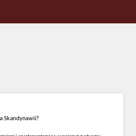
a Skandynawii?
otelami i apartamentami na wynajem turystyczny.