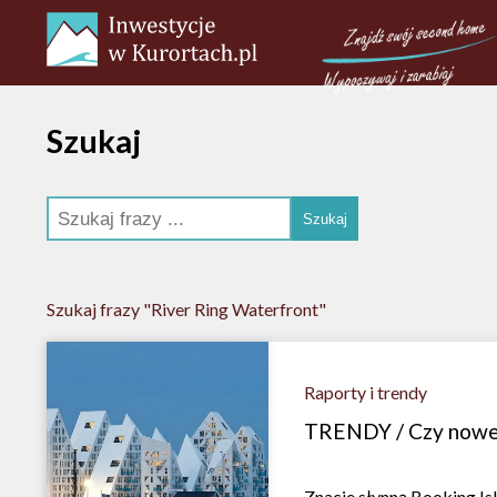
Szukaj
Szukaj frazy "River Ring Waterfront"
Raporty i trendy
TRENDY / Czy nowe 
Znacie słynną Booking Is