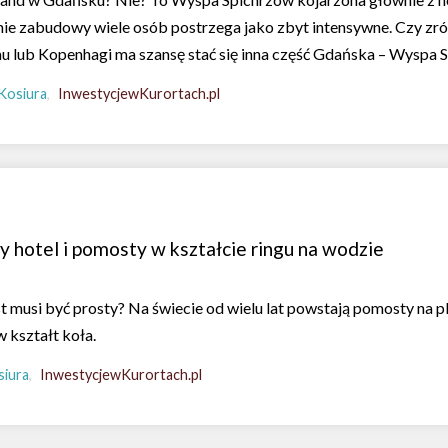
enie zabudowy wiele osób postrzega jako zbyt intensywne. Czy 
mu lub Kopenhagi ma szansę stać się inna część Gdańska – Wyspa
Kosiura
InwestycjewKurortach.pl
 hotel i pomosty w kształcie ringu na wodzie
 musi być prosty? Na świecie od wielu lat powstają pomosty na pl
 kształt koła.
siura
InwestycjewKurortach.pl