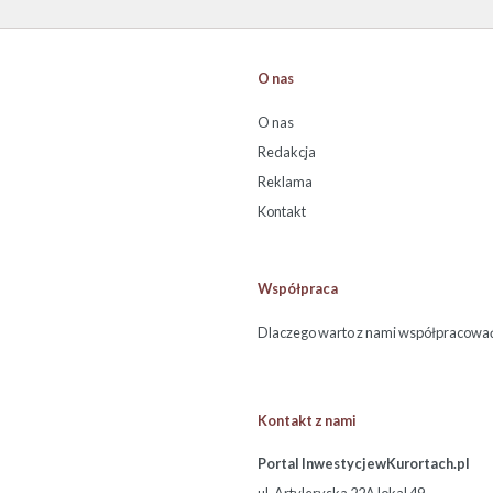
O nas
O nas
Redakcja
Reklama
Kontakt
Współpraca
Dlaczego warto z nami współpracowa
Kontakt z nami
Portal InwestycjewKurortach.pl