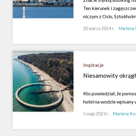
Ten kierunek i zagęszcz
niczym z Oslo, Sztokhol
20 marca 2024 r.
Marlena 
Inspiracje
Niesamowity okrągły
Kto powiedział, że pomost
hotel na wodzie wpisany w
5 maja 2023 r.
Marlena Ko