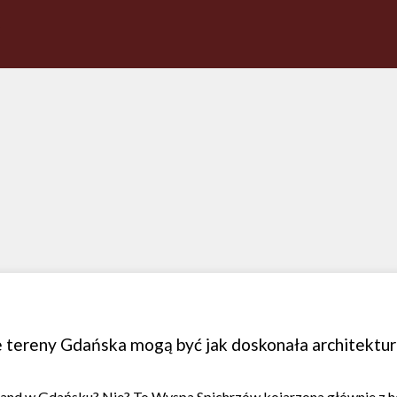
tereny Gdańska mogą być jak doskonała architektur
land w Gdańsku? Nie? To Wyspa Spichrzów kojarzona głównie z h